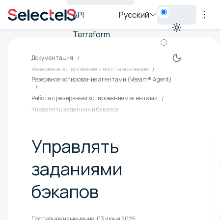
API
Русский
Terraform
Документация
Резервное копирование и восстановление
Резервное копирование агентами (Veeam® Agent)
Работа с резервным копированием агентами
Управлять заданиями бэкапов
Управлять
заданиями
бэкапов
Последнее изменение:
03 июня 2025