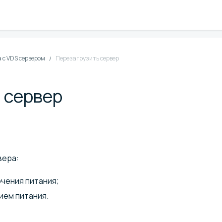
 с VDS сервером
Перезагрузить сервер
 сервер
вера:
чения питания;
ием питания.