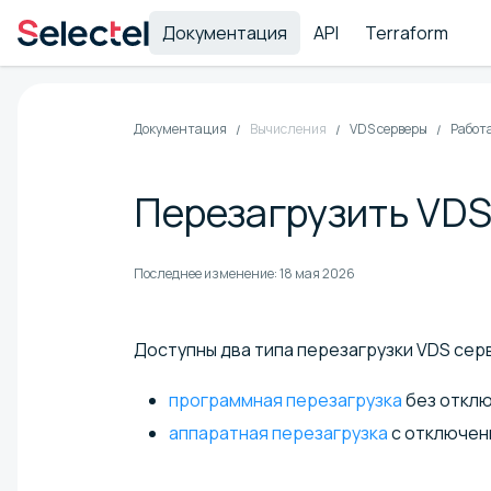
Документация
API
Terraform
Документация
Вычисления
VDS серверы
Работа
Перезагрузить VDS
Последнее изменение:
18 мая 2026
Доступны два типа перезагрузки VDS сер
программная перезагрузка
без отклю
аппаратная перезагрузка
с отключен