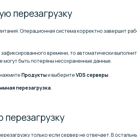
ную
перезагрузку
питания. Операционная система корректно завершит раб
е зафиксированного времени, то автоматически выполни
ае могут быть потеряны несохраненные данные.
 нажмите
Продукты
и выберите
VDS серверы
.
ммная перезагрузка
.
ую
перезагрузку
резагрузку только если сервер не отвечает. В остальн