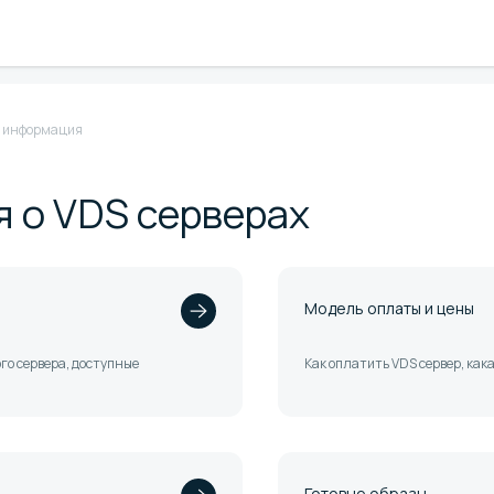
 информация
 о VDS серверах
Модель оплаты и цены
ого сервера, доступные
Как оплатить VDS сервер, как
Готовые образы