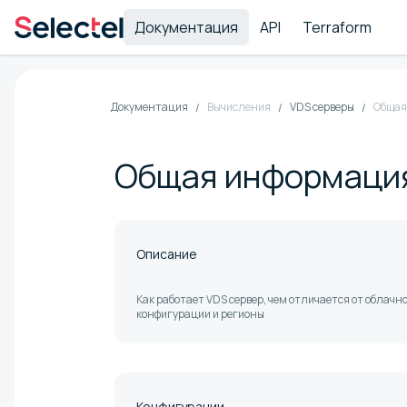
Документация
API
Terraform
Документация
Вычисления
VDS серверы
Общая
Общая информация
Описание
Как работает VDS сервер, чем отличается от облачн
конфигурации и регионы
Конфигурации