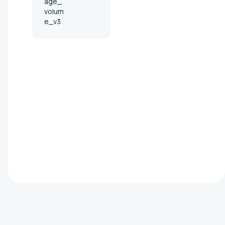
age_
volum
e_v3