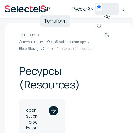
API
Русский
Terraform
Terraform
Документация к OpenStack-провайдеру
Block Storage / Cinder
Ресурсы (Resources)
Ресурсы
(Resources)
open
stack
_bloc
kstor