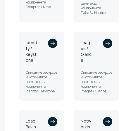
компонента
данных для
Compute / Nova
компонента
FWaaS / Neutron
Identi
Imag
ty /
es /
Keyst
Glanc
one
e
Описание ресурсов
Описание ресурсов
и источников
и источников
данных для
данных для
компонента
компонента
Identity / Keystone
Images / Glance
Load
Netw
Balan
orkin