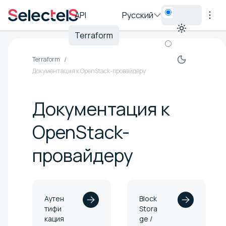
API
Русский
Terraform
Terraform
Документация к OpenStack-провайдеру
Документация к
OpenStack-
провайдеру
Аутен
Block
тифи
Stora
кация
ge /