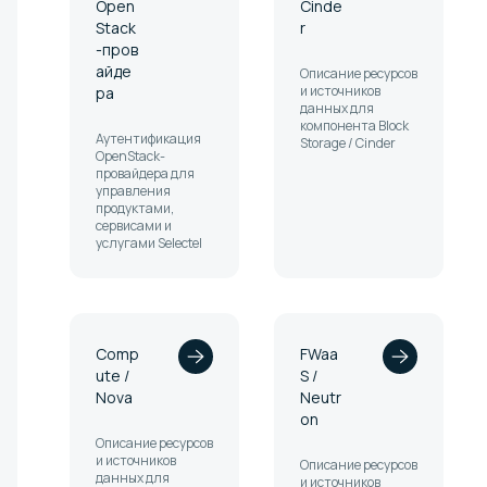
Open
Cinde
Stack
r
-пров
айде
Описание ресурсов
и источников
ра
данных для
компонента Block
Аутентификация
Storage / Cinder
OpenStack-
провайдера для
управления
продуктами,
сервисами и
услугами Selectel
Comp
FWaa
ute /
S /
Nova
Neutr
on
Описание ресурсов
и источников
Описание ресурсов
данных для
и источников