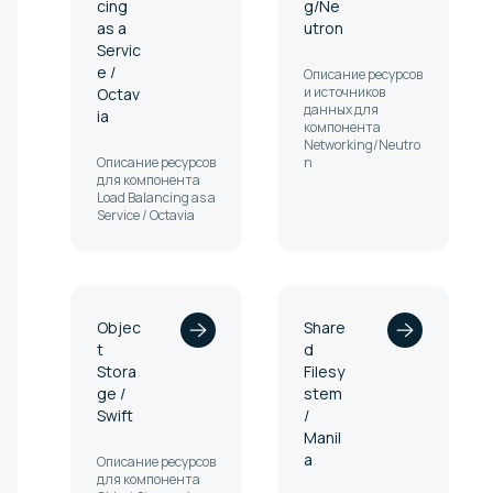
cing
g/Ne
as a
utron
Servic
e /
Описание ресурсов
и источников
Octav
данных для
ia
компонента
Networking/Neutro
Описание ресурсов
n
для компонента
Load Balancing as a
Service / Octavia
Objec
Share
t
d
Stora
Filesy
ge /
stem
Swift
/
Manil
a
Описание ресурсов
для компонента