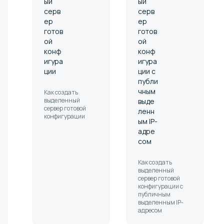
ый
ый
серв
серв
ер
ер
готов
готов
ой
ой
конф
конф
игура
игура
ции
ции с
публи
чным
Как создать
выделенный
выде
сервер готовой
ленн
конфигурации
ым IP-
адре
сом
Как создать
выделенный
сервер готовой
конфигурации с
публичным
выделенным IP-
адресом