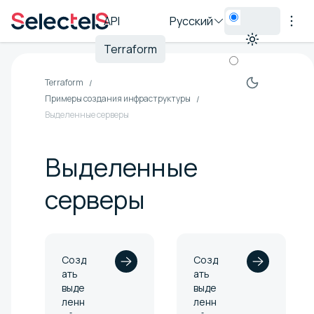
API
Русский
Terraform
Terraform
Примеры создания инфраструктуры
Выделенные серверы
Выделенные
серверы
Созд
Созд
ать
ать
выде
выде
ленн
ленн