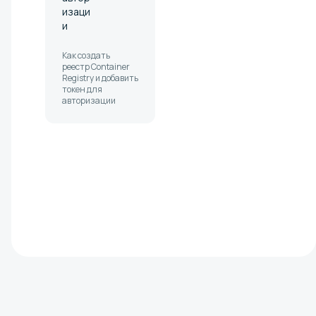
изаци
и
Как создать
реестр Container
Registry и добавить
токен для
авторизации