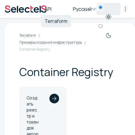
API
Русский
Terraform
Terraform
Примеры создания инфраструктуры
Container Registry
Container Registry
Созд
ать
реес
тр и
токен
для
автор