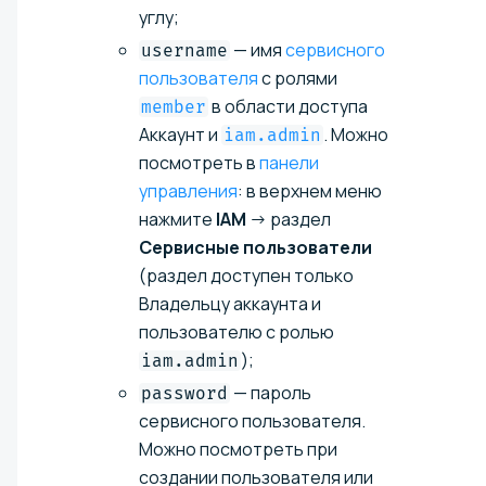
углу;
— имя
сервисного
username
пользователя
с ролями
в области доступа
member
Аккаунт и
. Можно
iam.admin
посмотреть в
панели
управления
: в верхнем меню
нажмите
IAM
→ раздел
Сервисные пользователи
(раздел доступен только
Владельцу аккаунта и
пользователю с ролью
);
iam.admin
— пароль
password
сервисного пользователя.
Можно посмотреть при
создании пользователя или