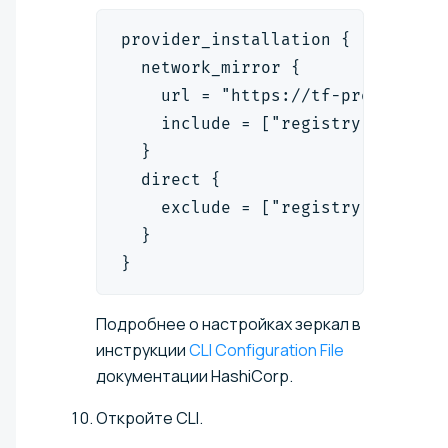
provider_installation {
  network_mirror {
    url = "https://tf-proxy.sele
    include = ["registry.terrafo
  }
  direct {
    exclude = ["registry.terrafo
  }
}
Подробнее о настройках зеркал в
инструкции
CLI Configuration File
документации HashiCorp.
Откройте CLI.