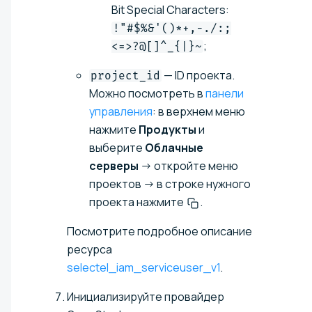
Bit Special Characters:
!"#$%&'()*+,-./:;
;
<=>?@[]^_{|}~
— ID проекта.
project_id
Можно посмотреть в
панели
управления
: в верхнем меню
нажмите
Продукты
и
выберите
Облачные
серверы
→ откройте меню
проектов → в строке нужного
проекта нажмите
.
Посмотрите подробное описание
ресурса
selectel_iam_serviceuser_v1
.
Инициализируйте провайдер