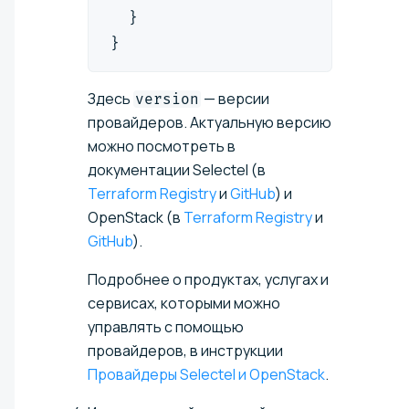
  }
}
Здесь
— версии
version
провайдеров.
Актуальную версию
можно посмотреть в
документации Selectel (в
Terraform Registry
и
GitHub
) и
OpenStack (в
Terraform Registry
и
GitHub
).
Подробнее о продуктах, услугах и
сервисах, которыми можно
управлять с помощью
провайдеров, в инструкции
Провайдеры Selectel и OpenStack
.