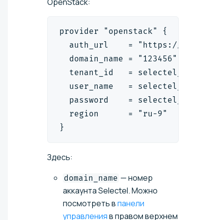
OpenStack:
provider "openstack" {
  auth_url    = "https://cloud.a
  domain_name = "123456"
  tenant_id   = selectel_vpc_pro
  user_name   = selectel_iam_ser
  password    = selectel_iam_ser
  region      = "ru-9"
}
Здесь:
— номер
domain_name
аккаунта Selectel. Можно
посмотреть в
панели
управления
в правом верхнем