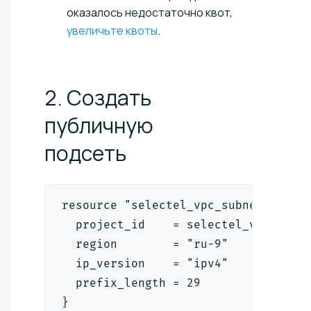
оказалось недостаточно квот,
увеличьте квоты
.
2. Создать
публичную
подсеть
resource "selectel_vpc_subnet_v2" "
  project_id    = selectel_vpc_proj
  region        = "ru-9"
  ip_version    = "ipv4"
  prefix_length = 29
}