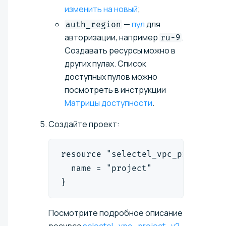
изменить на новый
;
—
пул
для
auth_region
авторизации, например
.
ru-9
Создавать ресурсы можно в
других пулах. Список
доступных пулов можно
посмотреть в инструкции
Матрицы доступности
.
Создайте проект:
resource "selectel_vpc_project_v
  name = "project"
}
Посмотрите подробное описание