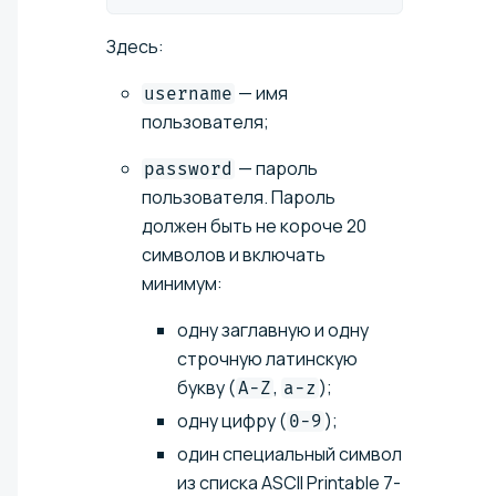
Здесь:
— имя
username
пользователя;
— пароль
password
пользователя. Пароль
должен быть не короче 20
символов и включать
минимум:
одну заглавную и одну
строчную латинскую
букву (
,
);
A-Z
a-z
одну цифру (
);
0-9
один специальный символ
из списка ASCII Printable 7-