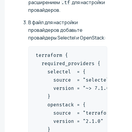
расширением
для настройки
.tf
провайдеров.
В файл для настройки
провайдеров добавьте
провайдеры Selectel и OpenStack:
terraform {
  required_providers {
    selectel  = {
      source  = "selectel/select
      version = "~> 7.1.0"
    }
    openstack = {
      source  = "terraform-provi
      version = "2.1.0"
    }