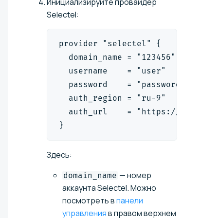
Инициализируйте провайдер
Selectel:
provider "selectel" {
  domain_name = "123456"
  username    = "user"
  password    = "password"
  auth_region = "ru-9"
  auth_url    = "https://cloud.a
}
Здесь:
— номер
domain_name
аккаунта Selectel. Можно
посмотреть в
панели
управления
в правом верхнем