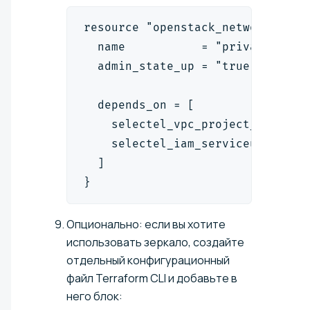
resource "openstack_networking_n
  name           = "private-netw
  admin_state_up = "true"
  depends_on = [
    selectel_vpc_project_v2.proj
    selectel_iam_serviceuser_v1.
  ]
}
Опционально: если вы хотите
использовать зеркало, создайте
отдельный конфигурационный
файл Terraform CLI и добавьте в
него блок: