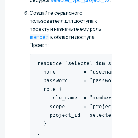
ресурса
selectel_vpc_project_v2
.
Создайте сервисного
пользователя для доступа к
проекту и назначьте ему роль
в области доступа
member
Проект:
resource "selectel_iam_serviceus
  name         = "username"
  password     = "password"
  role {
    role_name  = "member"
    scope      = "project"
    project_id = selectel_vpc_pr
  }
}