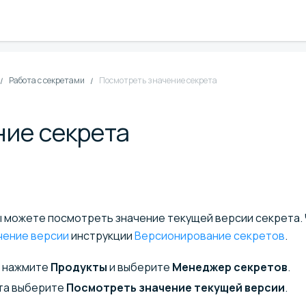
Работа с секретами
Посмотреть значение секрета
ние секрета
вы можете посмотреть значение текущей версии секрета.
чение версии
инструкции
Версионирование секретов
.
ю нажмите
Продукты
и выберите
Менеджер секретов
.
та выберите
Посмотреть значение текущей версии
.