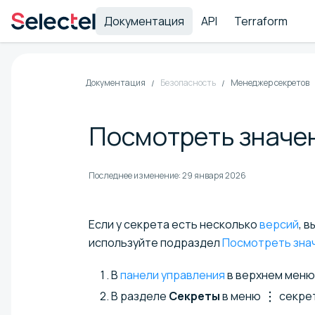
Документация
API
Terraform
Документация
Безопасность
Менеджер секретов
Посмотреть значе
Последнее изменение:
29 января 2026
Если у секрета есть несколько
версий
, 
используйте подраздел
Посмотреть зна
В
панели управления
в верхнем мен
В разделе
Секреты
в меню
секре