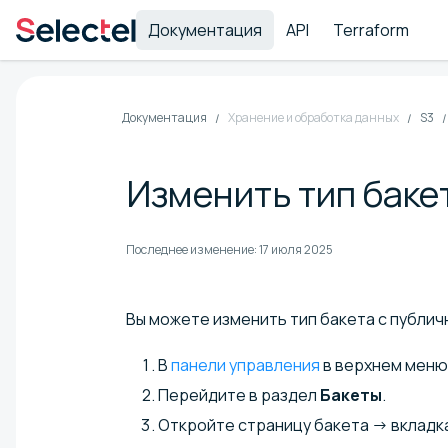
Документация
API
Terraform
Документация
Хранение и обработка данных
S3
Изменить тип баке
Последнее изменение:
17 июля 2025
Вы можете изменить тип бакета с публич
В
панели управления
в верхнем мен
Перейдите в раздел
Бакеты
.
Откройте страницу бакета → вкладк