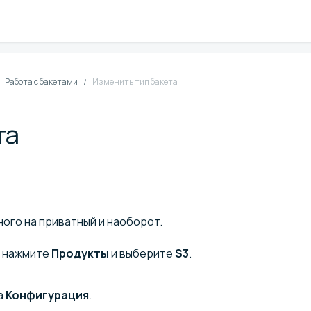
Работа с бакетами
Изменить тип бакета
та
ного на приватный и наоборот.
ю нажмите
Продукты
и выберите
S3
.
а
Конфигурация
.