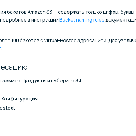
ия бакетов Amazon S3 — содержать только цифры, буквы
, подробнее в инструкции
Bucket naming rules
документац
лее 100 бакетов с Virtual-Hosted адресацией. Для увели
т
.
ресацию
 нажмите
Продукты
и выберите
S3
.
а
Конфигурация
.
osted
.