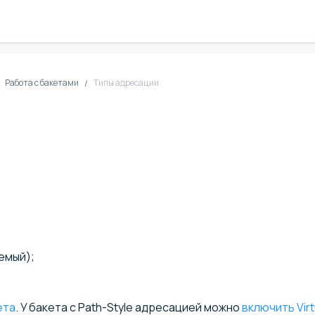
Работа с бакетами
Типы адресации
емый);
ета
. У бакета с Path-Style адресацией можно
включить Virt