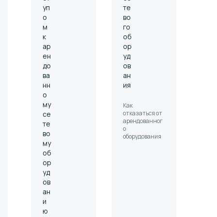
уп
те
о
во
м
го
к
об
ар
ор
ен
уд
до
ов
ва
ан
нн
ия
о
му
Как
отказаться от
се
арендованног
те
о
во
оборудования
му
об
ор
уд
ов
ан
и
ю