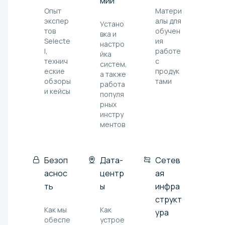
мии
Опыт
Матери
экспер
алы для
Устано
тов
обучен
вка и
Selecte
ия
настро
l,
работе
йка
технич
с
систем,
еские
продук
а также
обзоры
тами
работа
и кейсы
популя
рных
инстру
ментов
Безоп
Дата-
Сетев
аснос
центр
ая
ть
ы
инфра
структ
Как мы
Как
ура
обеспе
устрое