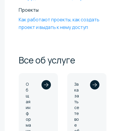
Проекты
Как работают проекты, как создать
проект и выдать к нему доступ
Все об
услуге
О
За
б
ка
щ
за
ая
ть
ин
се
ф
те
ор
во
ма
е
ци
об