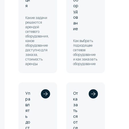
я
ор
уд
ов
Какие задачи
решаются
ан
арендой
ие
сетевого
оборудования,
какое
Как выбрать
оборудование
подходящее
доступно для
сетевое
заказа,
оборудование
стоимость
и как заказать
аренды
оборудование
Уп
От
ра
ка
вл
за
ят
ть
ь
ся
до
от
ст
се