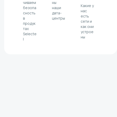
чиваем
ны
Какие у
безопа
наши
нас
сность
дата-
есть
в
центры
сети и
продук
как они
тах
устрое
Selecte
ны
l