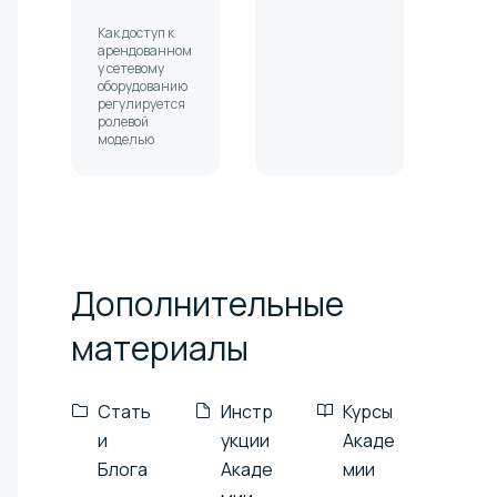
Как доступ к
арендованном
у сетевому
оборудованию
регулируется
ролевой
моделью
Дополнительные
материалы
Стать
Инстр
Курсы
и
укции
Акаде
Блога
Акаде
мии