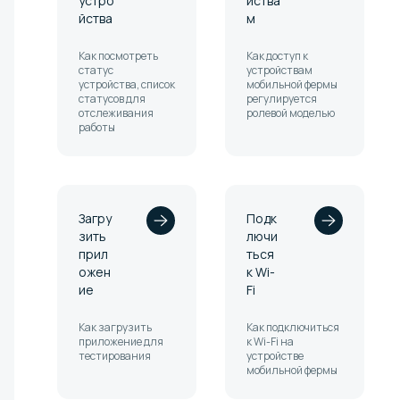
устро
йства
йства
м
Как посмотреть
Как доступ к
статус
устройствам
устройства, список
мобильной фермы
статусов для
регулируется
отслеживания
ролевой моделью
работы
Загру
Подк
зить
лючи
прил
ться
ожен
к Wi-
ие
Fi
Как загрузить
Как подключиться
приложение для
к Wi-Fi на
тестирования
устройстве
мобильной фермы