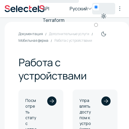
API
Русский
Terraform
Документация
Дополнительные услуги
Мобильная ферма
Работа с устройствами
Работа с
устройствами
Посм
Упра
отре
влять
ть
досту
стату
пом к
с
устро