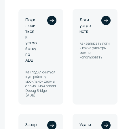
Подк
Логи
лючи
устро
ться
йств
к
устро
Как записать логи
и какие фильтры
йству
можно
по
использовать
ADB
Как подключиться
к устройству
мобильной фермы
с помощью Android
Debug Bridge
(ADB)
Завер
Удали