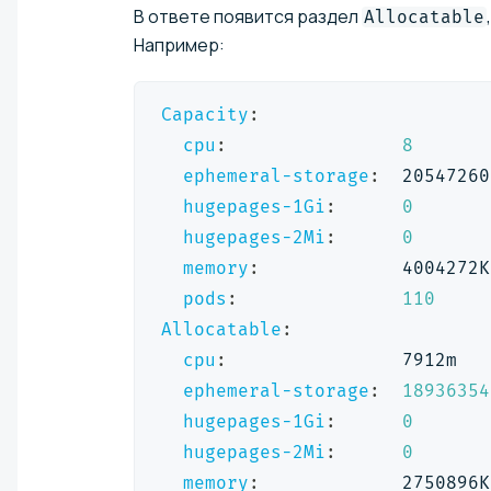
В ответе появится раздел
Allocatable
Например:
Capacity
:
cpu
:
8
ephemeral-storage
:
  20547260
hugepages-1Gi
:
0
hugepages-2Mi
:
0
memory
:
             4004272K
pods
:
110
Allocatable
:
cpu
:
                7912m
ephemeral-storage
:
18936354
hugepages-1Gi
:
0
hugepages-2Mi
:
0
memory
:
             2750896K