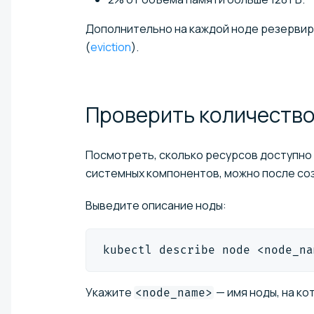
Дополнительно на каждой ноде резервир
(
eviction
).
Проверить количеств
Посмотреть, сколько ресурсов доступно
системных компонентов, можно после соз
Выведите описание ноды:
kubectl describe node <node_na
Укажите
— имя ноды, на к
<node_name>