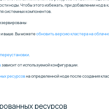
ости ноды. Чтобы этого избежать, при добавлении нод в 
ля системных компонентов.
езервированы:
7 и выше. Вы можете
обновить версию кластера на облачн
переустановки
.
в
зависит от используемой конфигурации.
ных ресурсов
на определенной ноде после создания кла
ированных
ресурсов