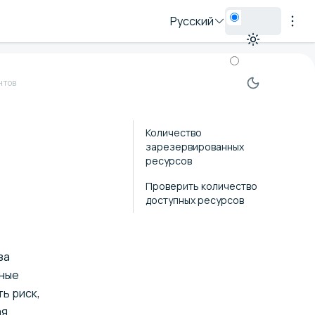
Русский
нтов
Количество
зарезервированных
ресурсов
Проверить количество
доступных ресурсов
за
мные
ь риск,
ая