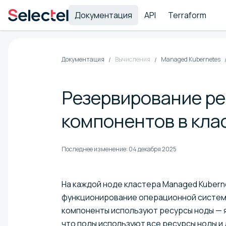
Документация
API
Terraform
Документация
Вычисления
Managed Kubernetes
Резервирование ре
компонентов в кла
Последнее изменение:
04 декабря 2025
На каждой ноде кластера Managed Kubern
функционирование операционной системы
компоненты используют ресурсы ноды — я
что поды используют все ресурсы ноды и