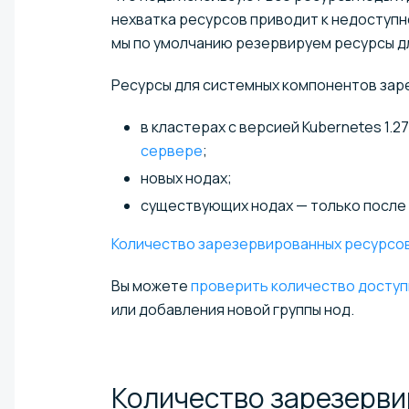
нехватка ресурсов приводит к недоступн
мы по умолчанию резервируем ресурсы д
Ресурсы для системных компонентов зар
в кластерах с версией Kubernetes 1.2
сервере
;
новых нодах;
существующих нодах — только после
Количество зарезервированных ресурсо
Вы можете
проверить количество доступ
или добавления новой группы нод.
Количество зарезерв