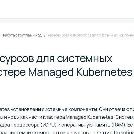
Работа с группами нод
Резервирование ресурсов для системных компоне
сурсов для системных
стере Managed Kubernetes
etes установлены системные компоненты. Они отвечают 
 и ноды как части кластера Managed Kubernetes. Систе
дра процессора (vCPU) и оперативную память (RAM). Ест
 для системных компонентов ресурсов не хватит. Подобн