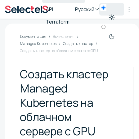
API
Русский
Terraform
Документация
Вычисления
Managed Kubernetes
Создать кластер
Создать кластер на облачном сервере с GPU
Создать кластер
Managed
Kubernetes на
облачном
сервере с GPU