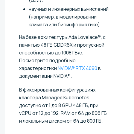
научных и инженерных вычислений
(например, в моделировании
климата или биоинформатике).
На базе архитектуры Ada Lovelace®, с
памятью 48 ГБ GDDR6X и пропускной
способностью до 1008 ГБ/с.
Посмотрите подробные
характеристики
NVIDIA® RTX 4090
в
документации NVIDIA®.
В фиксированных конфигурациях
кластера Managed Kubernetes
доступно от 1 до 8 GPU × 48 ГБ, при
vCPU от 12 до 192, RAM от 64 до 896 ГБ
и локальным диском от 64 до 800 ГБ.