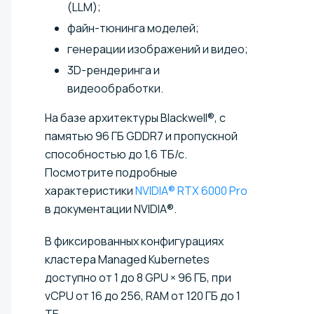
(LLM);
файн-тюнинга моделей;
генерации изображений и видео;
3D-рендеринга и
видеообработки.
На базе архитектуры Blackwell®, с
памятью 96 ГБ GDDR7 и пропускной
способностью до 1,6 ТБ/с.
Посмотрите подробные
характеристики
NVIDIA® RTX 6000 Pro
в документации NVIDIA®.
В фиксированных конфигурациях
кластера Managed Kubernetes
доступно от 1 до 8 GPU × 96 ГБ, при
vCPU от 16 до 256, RAM от 120 ГБ до 1
ТБ.