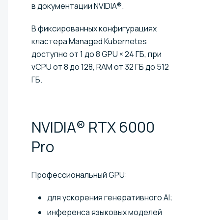
в документации NVIDIA®.
В фиксированных конфигурациях
кластера Managed Kubernetes
доступно от 1 до 8 GPU × 24 ГБ, при
vCPU от 8 до 128, RAM от 32 ГБ до 512
ГБ.
NVIDIA® RTX 6000
Pro
Профессиональный GPU:
для ускорения генеративного AI;
инференса языковых моделей