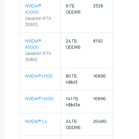
NVIDIA®
6 ГБ
3328
104
A2000
GDDR6
(аналог RTX
3060)
NVIDIA®
24 ГБ
8192
256
A5000
GDDR6
(аналог RTX
3080)
NVIDIA® H100
80 ГБ
16896
528
HBM3
NVIDIA® H200
141 ГБ
16896
528
HBM3e
NVIDIA® L4
24 ГБ
20480
640
GDDR6