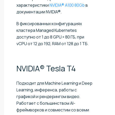
характеристики
NVIDIA® A100 80Gb
в
документации NVIDIA®.
В фиксированных конфигурациях
кластера Managed Kubernetes
доступно от 1 до 8 GPU × 80 ГБ, при
vCPU от 12 до 192, RAM от 128 до 1 ТБ.
NVIDIA® Tesla
T4
Подходит для Machine Learning и Deep
Learning, инференса, работы с
графикой и рендерингом видео.
Работает с большинством AI-
фреймворков и совместим со всеми