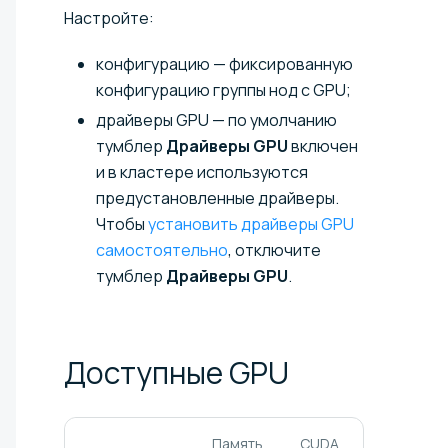
Настройте:
конфигурацию — фиксированную
конфигурацию группы нод с GPU;
драйверы GPU — по умолчанию
тумблер
Драйверы GPU
включен
и в кластере используются
предустановленные драйверы.
Чтобы
установить драйверы GPU
самостоятельно
, отключите
тумблер
Драйверы GPU
.
Доступные
GPU
Память
CUDA
Тензорн