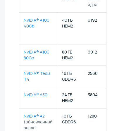
ядра
ядра
NVIDIA® A100
40 ГБ
6192
432
40Gb
HBM2
NVIDIA® A100
80 ГБ
6912
432
80Gb
HBM2
NVIDIA® Tesla
16 ГБ
2560
320
T4
GDDR6
NVIDIA® A30
24 ГБ
3804
224
HBM2
NVIDIA® A2
16 ГБ
1280
40
(обновленный
GDDR6
аналог