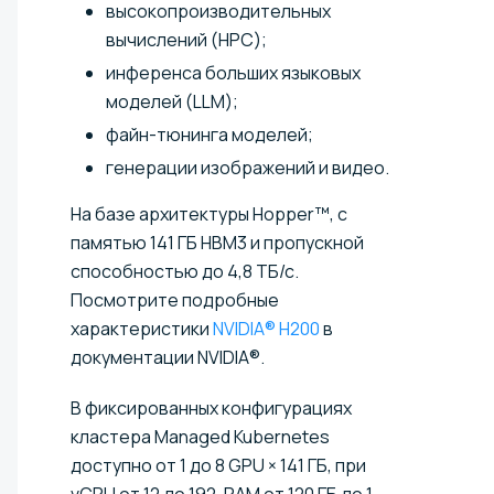
высокопроизводительных
вычислений (HPC);
инференса больших языковых
моделей (LLM);
файн-тюнинга моделей;
генерации изображений и видео.
На базе архитектуры Hopper™, с
памятью 141 ГБ HBM3 и пропускной
способностью до 4,8 ТБ/с.
Посмотрите подробные
характеристики
NVIDIA® H200
в
документации NVIDIA®.
В фиксированных конфигурациях
кластера Managed Kubernetes
доступно от 1 до 8 GPU × 141 ГБ, при
vCPU от 12 до 192, RAM от 120 ГБ до 1