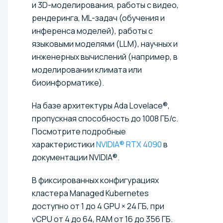
и 3D-моделирования, работы с видео,
рендеринга, ML-задач (обучения и
инференса моделей), работы с
языковыми моделями (LLM), научных и
инженерных вычислений (например, в
моделировании климата или
биоинформатике).
На базе архитектуры Ada Lovelace®,
пропускная способность до 1008 ГБ/с.
Посмотрите подробные
характеристики
NVIDIA® RTX 4090
в
документации NVIDIA®.
В фиксированных конфигурациях
кластера Managed Kubernetes
доступно от 1 до 4 GPU × 24 ГБ, при
vCPU от 4 до 64, RAM от 16 до 356 ГБ.