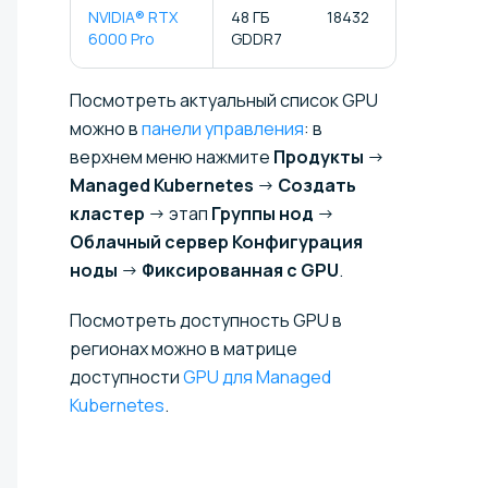
NVIDIA® RTX
48 ГБ
18432
576
6000 Pro
GDDR7
Посмотреть актуальный список GPU
можно в
панели управления
: в
верхнем меню нажмите
Продукты
→
Managed Kubernetes
→
Создать
кластер
→ этап
Группы нод
→
Облачный сервер
Конфигурация
ноды
→
Фиксированная с GPU
.
Посмотреть доступность GPU в
регионах можно в матрице
доступности
GPU для Managed
Kubernetes
.