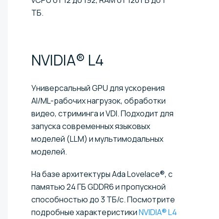
ТБ.
NVIDIA®
L4
Универсальный GPU для ускорения
AI/ML-рабочих нагрузок, обработки
видео, стриминга и VDI. Подходит для
запуска современных языковых
моделей (LLM) и мультимодальных
моделей.
На базе архитектуры Ada Lovelace®, с
памятью 24 ГБ GDDR6 и пропускной
способностью до 3 ТБ/с. Посмотрите
подробные характеристики
NVIDIA® L4