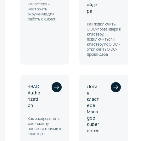
к кластеру и
айде
настроить
ра
окружение для
работы с kubectl
Как подключить
OIDC-провайдера к
кластеру,
подключиться к
кластеру по OIDC и
отключить OIDC-
провайдера
RBAC
Логи
Autho
в
rizati
класт
on
ере
Mana
ged
Как распределять
роли между
Kuber
пользователями в
netes
кластере