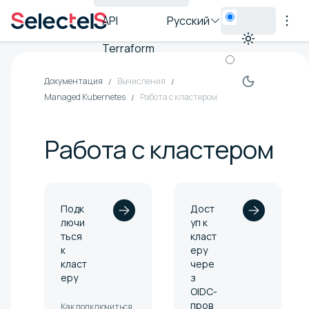
API
Русский
Terraform
Документация
Вычисления
Managed Kubernetes
Работа с кластером
Работа с кластером
Подк
Дост
лючи
уп к
ться
класт
к
еру
класт
чере
еру
з
OIDC-
пров
Как подключиться