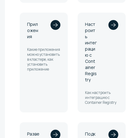
Прил
Наст
ожен
роит
ия
ь
интег
раци
Какие приложения
можно установить
ю с
в кластере, как
Cont
установить
ainer
приложение
Regis
try
Как настроить
интеграцию с
Container Registry
Разве
Подк