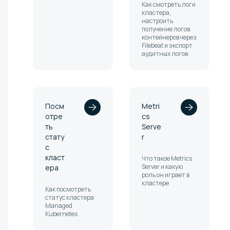
Как смотреть логи
кластера,
настроить
получение логов
контейнеров через
Filebeat и экспорт
аудитных логов
Посм
Metri
отре
cs
ть
Serve
стату
r
с
класт
Что такое Metrics
Server и какую
ера
роль он играет в
кластере
Как посмотреть
статус кластера
Managed
Kubernetes