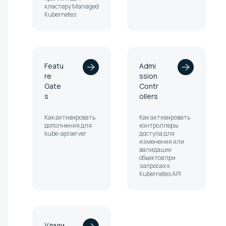
кластеру Managed
Kubernetes
Featu
Admi
re
ssion
Gate
Contr
s
ollers
Как активировать
Как активировать
дополнения для
контроллеры
kube-apiserver
доступа для
изменения или
валидации
объектов при
запросах к
Kubernetes API
Удали