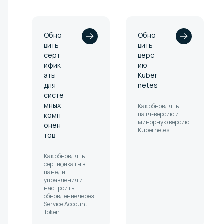
Обно
Обно
вить
вить
серт
верс
ифик
ию
аты
Kuber
для
netes
систе
мных
Как обновлять
патч-версию и
комп
минорную версию
онен
Kubernetes
тов
Как обновлять
сертификаты в
панели
управления и
настроить
обновление через
Service Account
Token