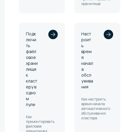
хранилище
Подк
Наст
лючи
роит
ть
ь
файл
врем
овое
я
храни
начал
лище
а
к
обсл
класт
ужива
еру в
ния
одно
м
Как настроить
время начала
пуле
автоматического
обслуживания
Как
кластера
примонтировать
файловое
хранилище к