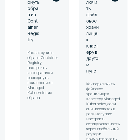
рнуть
лючи
обра
ть
з из
файл
Cont
овое
ainer
храни
Regis
лище
try
к
класт
еру в
Как загрузить
образ в Container
друго
Registry,
м
настроить
пуле
интеграцию и
развернуть
приложение в
Как подключить
Managed
файловое
Kubernetes из
хранилище к
образа
кластеру Managed
Kubernetes, если
они находятся в
разных пулах:
настроить
сетевую связность
через глобальный
роутер и
примонтировать