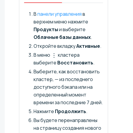
В
панели управления
в
верхнем меню нажмите
Продукты
и выберите
Облачные базы данных
.
Откройте вкладку
Активные
.
В меню
кластера
выберите
Восстановить
.
Выберите, как восстановить
кластер, — из последнего
доступного бэкапа или на
определенный момент
времени за последние 7 дней.
Нажмите
Продолжить
.
Вы будете перенаправлены
на страницу создания нового