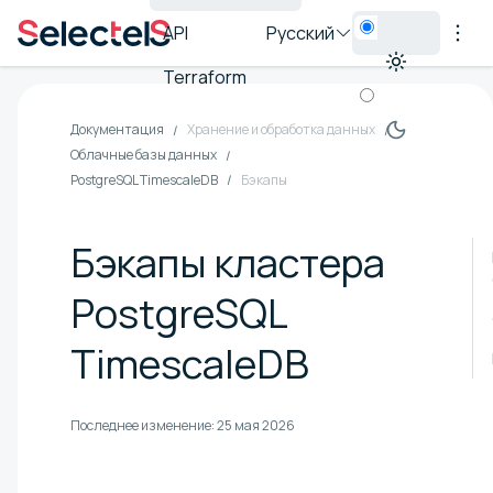
API
Русский
Terraform
Документация
Хранение и обработка данных
Облачные базы данных
PostgreSQL TimescaleDB
Бэкапы
Бэкапы кластера
PostgreSQL
TimescaleDB
Последнее изменение:
25 мая 2026