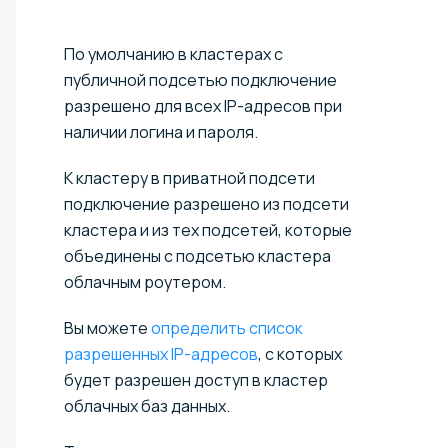
По умолчанию в кластерах с
публичной подсетью подключение
разрешено для всех IP-адресов при
наличии логина и пароля.
К кластеру в приватной подсети
подключение разрешено из подсети
кластера и из тех подсетей, которые
объединены с подсетью кластера
облачным роутером.
Вы можете
определить список
разрешенных IP-адресов
, с которых
будет разрешен доступ в кластер
облачных баз данных.