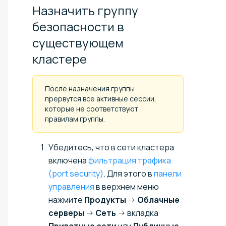
Назначить группу
безопасности в
существующем
кластере
После назначения группы
прервутся все активные сессии,
которые не соответствуют
правилам группы.
Убедитесь, что в сети кластера
включена
фильтрация трафика
(port security)
. Для этого в
панели
управления
в верхнем меню
нажмите
Продукты
→
Облачные
серверы
→
Сеть
→ вкладка
Приватные сети
или
Публичные