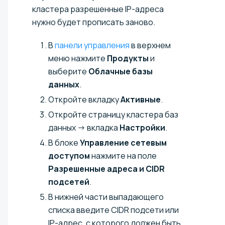
кластера разрешенные IP-адреса
нужно будет прописать заново.
В
панели управления
в верхнем
меню нажмите
Продукты
и
выберите
Облачные базы
данных
.
Откройте вкладку
Активные
.
Откройте страницу кластера баз
данных → вкладка
Настройки
.
В блоке
Управление сетевым
доступом
нажмите на поле
Разрешенные адреса и CIDR
подсетей
.
В нижней части выпадающего
списка введите CIDR подсети или
IP-адрес, с которого должен быть