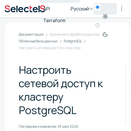
API
Русский
Terraform
Документация
Хранение и обработка данных
Облачные базы данных
PostgreSQL
Настроить сетевой доступ к кластеру
Настроить
сетевой доступ к
кластеру
PostgreSQL
Последнее изменение:
25 мая 2026