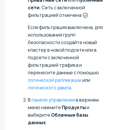
сети
. Сеть с включенной
фильтрацией отмечена
.
Если фильтрация выключена, для
использования групп
безопасности создайте новый
кластер в новой подсети или в
подсети с включенной
фильтрацией трафика и
перенесите данные с помощью
логической репликации
или
логического дампа
.
В
панели управления
в верхнем
меню нажмите
Продукты
и
выберите
Облачные базы
данных
.