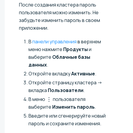
После создания кластера пароль
пользователя можно изменить. Не
забудьте изменить пароль в своем
приложении.
В
панели управления
в верхнем
меню нажмите
Продукты
и
выберите
Облачные базы
данных
.
Откройте вкладку
Активные
.
Откройте страницу кластера →
вкладка
Пользователи
.
В меню
пользователя
выберите
Изменить пароль
.
Введите или сгенерируйте новый
пароль и сохраните изменения.