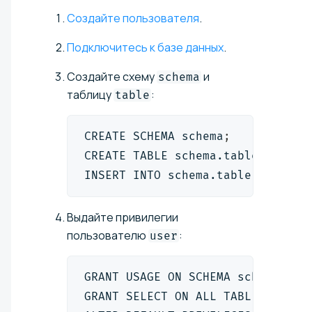
Создайте пользователя
.
Подключитесь к базе данных
.
Создайте схему
и
schema
таблицу
:
table
CREATE SCHEMA schema
;
CREATE TABLE schema.table
(
i int
)
INSERT INTO schema.table
(
i
)
 valu
Выдайте привилегии
пользователю
:
user
GRANT USAGE ON SCHEMA schema TO 
GRANT SELECT ON ALL TABLES IN SC