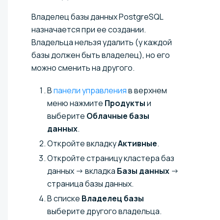
Владелец базы данных PostgreSQL
назначается при ее создании.
Владельца нельзя удалить (у каждой
базы должен быть владелец), но его
можно сменить на другого.
В
панели управления
в верхнем
меню нажмите
Продукты
и
выберите
Облачные базы
данных
.
Откройте вкладку
Активные
.
Откройте страницу кластера баз
данных → вкладка
Базы данных
→
страница базы данных.
В списке
Владелец базы
выберите другого владельца.