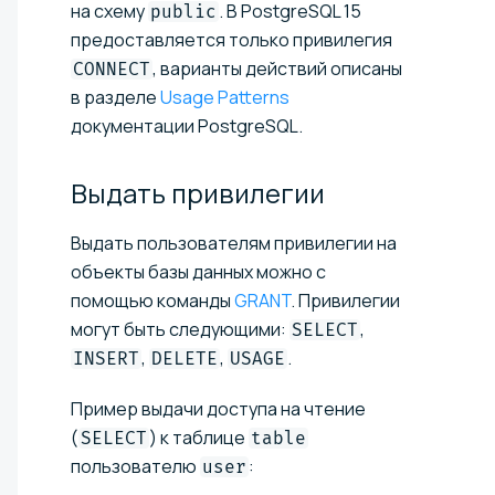
на схему
. В PostgreSQL 15
public
предоставляется только привилегия
, варианты действий описаны
CONNECT
в разделе
Usage Patterns
документации PostgreSQL.
Выдать
привилегии
Выдать пользователям привилегии на
объекты базы данных можно с
помощью команды
GRANT
. Привилегии
могут быть следующими:
,
SELECT
,
,
.
INSERT
DELETE
USAGE
Пример выдачи доступа на чтение
(
) к таблице
SELECT
table
пользователю
:
user