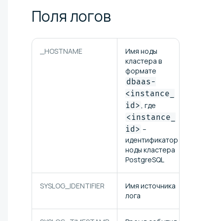
Поля
логов
_HOSTNAME
Имя ноды
кластера в
формате
dbaas-
<instance_
id>
, где
<instance_
id>
–
идентификатор
ноды кластера
PostgreSQL
SYSLOG_IDENTIFIER
Имя источника
лога