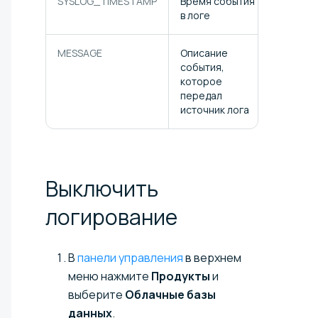
SYSLOG_TIMESTAMP
Время события
в логе
MESSAGE
Описание
события,
которое
передал
источник лога
Выключить
логирование
В
панели управления
в верхнем
меню нажмите
Продукты
и
выберите
Облачные базы
данных
.