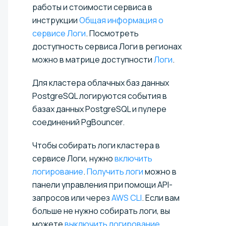
работы и стоимости сервиса в
инструкции
Общая информация о
сервисе Логи
. Посмотреть
доступность сервиса Логи в регионах
можно в матрице доступности
Логи
.
Для кластера облачных баз данных
PostgreSQL логируются события в
базах данных PostgreSQL и пулере
соединений PgBouncer.
Чтобы собирать логи кластера в
сервисе Логи, нужно
включить
логирование
.
Получить логи
можно в
панели управления при помощи API-
запросов или через
AWS CLI
. Если вам
больше не нужно собирать логи, вы
можете
выключить логирование
.