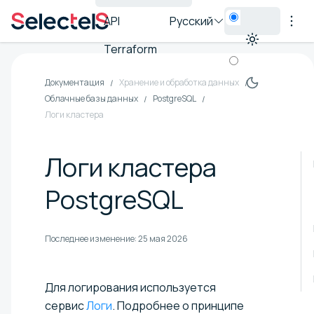
API
Русский
Terraform
Документация
Хранение и обработка данных
Облачные базы данных
PostgreSQL
Логи кластера
Логи кластера
PostgreSQL
Последнее изменение:
25 мая 2026
Для логирования используется
сервис
Логи
. Подробнее о принципе