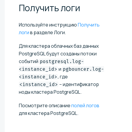
Получить
логи
Используйте инструкцию
Получить
логи
в разделе Логи.
Для кластера облачных баз данных
PostgreSQL будут созданы потоки
событий
postgresql.log-
и
<instance_id>
pgbouncer.log-
, где
<instance_id>
– идентификатор
<instance_id>
ноды кластера PostgreSQL.
Посмотрите описание
полей логов
для кластера PostgreSQL.