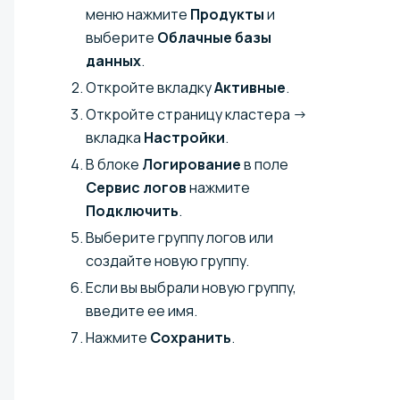
меню нажмите
Продукты
и
выберите
Облачные базы
данных
.
Откройте вкладку
Активные
.
Откройте страницу кластера →
вкладка
Настройки
.
В блоке
Логирование
в поле
Сервис логов
нажмите
Подключить
.
Выберите группу логов или
создайте новую группу.
Если вы выбрали новую группу,
введите ее имя.
Нажмите
Сохранить
.