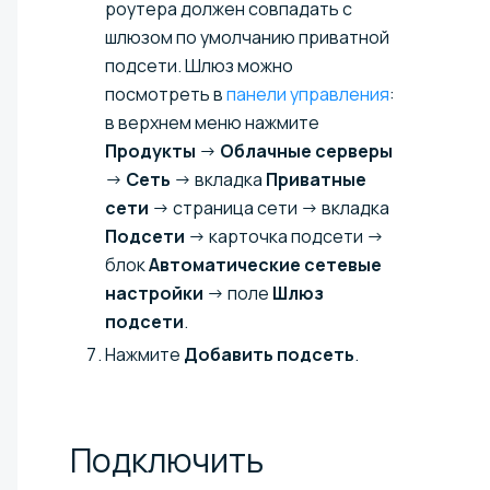
роутера должен совпадать с
шлюзом по умолчанию приватной
подсети. Шлюз можно
посмотреть в
панели управления
:
в верхнем меню нажмите
Продукты
→
Облачные серверы
→
Сеть
→ вкладка
Приватные
сети
→ страница сети → вкладка
Подсети
→ карточка подсети →
блок
Автоматические сетевые
настройки
→ поле
Шлюз
подсети
.
Нажмите
Добавить подсеть
.
Подключить