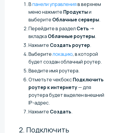
В
панели управления
в верхнем
меню нажмите
Продукты
и
выберите
Облачные серверы
.
Перейдите в раздел
Сеть
→
вкладка
Облачные роутеры
.
Нажмите
Создать роутер
.
Выберите
локацию
, в которой
будет создан облачный роутер.
Введите имя роутера.
Отметьте чекбокс
Подключить
роутер к интернету
— для
роутера будет выделен внешний
IP-адрес.
Нажмите
Создать
.
2. Подключить