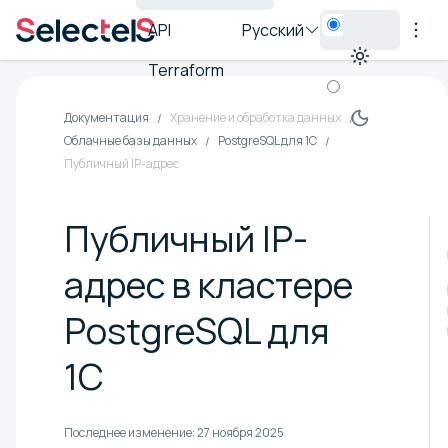
API
Русский
Terraform
Документация
Хранение и обработка данных
Облачные базы данных
PostgreSQL для 1С
Публичный IP-адрес
Публичный IP-
адрес в кластере
PostgreSQL для
1С
Последнее изменение:
27 ноября 2025