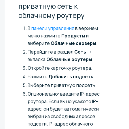
приватную сеть к
облачному
роутеру
В
панели управления
в верхнем
меню нажмите
Продукты
и
выберите
Облачные серверы
.
Перейдите в раздел
Сеть
→
вкладка
Облачные роутеры
.
Откройте карточку роутера.
Нажмите
Добавить подсеть
.
Выберите приватную подсеть.
Опционально: введите IP-адрес
роутера. Если вы не укажете IP-
адрес, он будет автоматически
выбран из свободных адресов
подсети. IP-адрес облачного