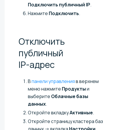
Подключить публичный IP
.
Нажмите
Подключить
.
Отключить
публичный
IP-адрес
В
панели управления
в верхнем
меню нажмите
Продукты
и
выберите
Облачные базы
данных
.
Откройте вкладку
Активные
.
Откройте страницу кластера баз
данных → вкладка
Настройки
.