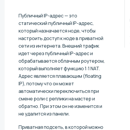
Публичный IP-адрес — это
статический публичный IP-адрес,
который назначается ноде, чтобы
настроить доступ к ноде в приватной
сети из интернета. Внешний трафик
идет через публичный IP-адрес и
обрабатывается облачным роутером,
который выполняет функцию 1:1 NAT.
Адрес является плавающим (floating
IP), потому что он может
автоматически переключиться при
смене роли с реплики на мастер и
обратно. При этом он не изменится и
не удалится из панели.
Приватная подсеть, в которой можно