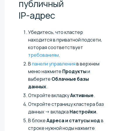
публичный
IP-адрес
Убедитесь, что кластер
находится в приватной подсети,
которая соответствует
требованиям
.
В
панели управления
в верхнем
меню нажмите
Продукты
и
выберите
Облачные базы
данных
.
Откройте вкладку
Активные
.
Откройте страницу кластера баз
данных → вкладка
Настройки
.
В блоке
Адреса и статусы нод
в
строке нужной ноды нажмите