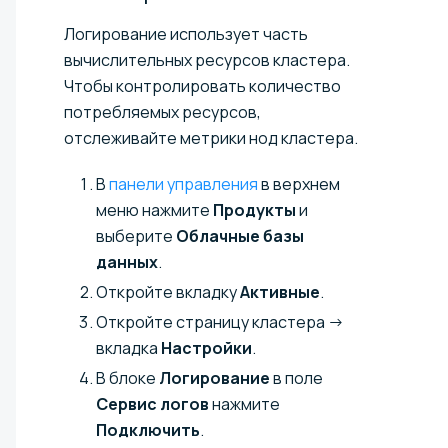
Логирование использует часть
вычислительных ресурсов кластера.
Чтобы контролировать количество
потребляемых ресурсов,
отслеживайте метрики нод кластера.
В
панели управления
в верхнем
меню нажмите
Продукты
и
выберите
Облачные базы
данных
.
Откройте вкладку
Активные
.
Откройте страницу кластера →
вкладка
Настройки
.
В блоке
Логирование
в поле
Сервис логов
нажмите
Подключить
.