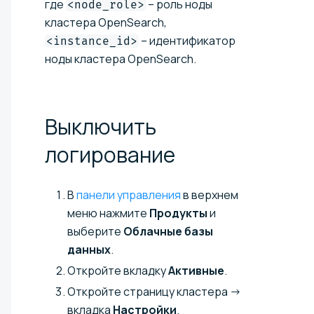
где
– роль ноды
<node_role>
кластера OpenSearch,
– идентификатор
<instance_id>
ноды кластера OpenSearch.
Выключить
логирование
В
панели управления
в верхнем
меню нажмите
Продукты
и
выберите
Облачные базы
данных
.
Откройте вкладку
Активные
.
Откройте страницу кластера →
вкладка
Настройки
.