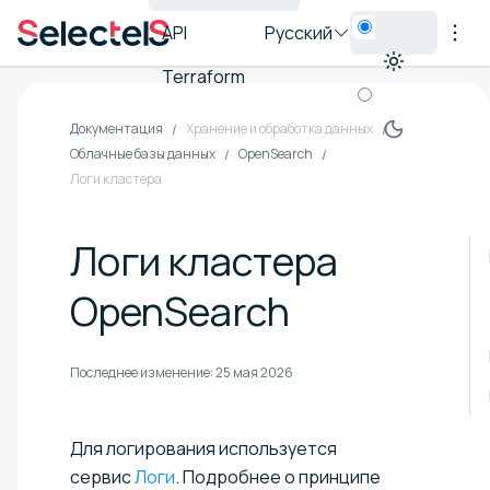
API
Русский
Terraform
Документация
Хранение и обработка данных
Облачные базы данных
OpenSearch
Логи кластера
Логи кластера
OpenSearch
Последнее изменение:
25 мая 2026
Для логирования используется
сервис
Логи
. Подробнее о принципе