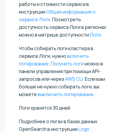
работы и стоимости сервиса в
инструкции
Общая информация о
сервисе Логи
. Посмотреть
доступность сервиса Логи в регионах
можно в матрице доступности
Логи
.
Чтобы собирать логи кластера в
сервисе Логи, нужно
включить
логирование
.
Получить логи
можно в
панели управления при помощи API-
запросов или через
AWS CLI
. Если вам
больше не нужно собирать логи, вы
можете
выключить логирование
.
Логи хранятся 30 дней.
Подробнее о логах в базах данных
OpenSearch в инструкции
Logs