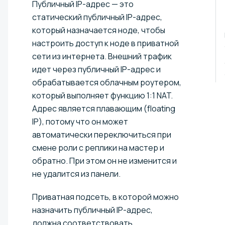
Публичный IP-адрес — это
статический публичный IP-адрес,
который назначается ноде, чтобы
настроить доступ к ноде в приватной
сети из интернета. Внешний трафик
идет через публичный IP-адрес и
обрабатывается облачным роутером,
который выполняет функцию 1:1 NAT.
Адрес является плавающим (floating
IP), потому что он может
автоматически переключиться при
смене роли с реплики на мастер и
обратно. При этом он не изменится и
не удалится из панели.
Приватная подсеть, в которой можно
назначить публичный IP-адрес,
должна соответствовать