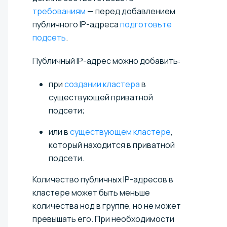
требованиям
— перед добавлением
публичного IP-адреса
подготовьте
подсеть
.
Публичный IP-адрес можно добавить:
при
создании кластера
в
существующей приватной
подсети;
или в
существующем кластере
,
который находится в приватной
подсети.
Количество публичных IP-адресов в
кластере может быть меньше
количества нод в группе, но не может
превышать его. При необходимости