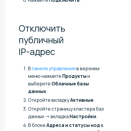
Отключить
публичный
IP-адрес
В
панели управления
в верхнем
меню нажмите
Продукты
и
выберите
Облачные базы
данных
.
Откройте вкладку
Активные
.
Откройте страницу кластера баз
данных → вкладка
Настройки
.
В блоке
Адреса и статусы нод
в