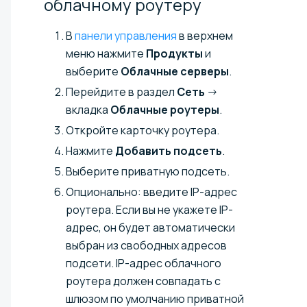
облачному
роутеру
В
панели управления
в верхнем
меню нажмите
Продукты
и
выберите
Облачные серверы
.
Перейдите в раздел
Сеть
→
вкладка
Облачные роутеры
.
Откройте карточку роутера.
Нажмите
Добавить подсеть
.
Выберите приватную подсеть.
Опционально: введите IP-адрес
роутера. Если вы не укажете IP-
адрес, он будет автоматически
выбран из свободных адресов
подсети. IP-адрес облачного
роутера должен совпадать с
шлюзом по умолчанию приватной