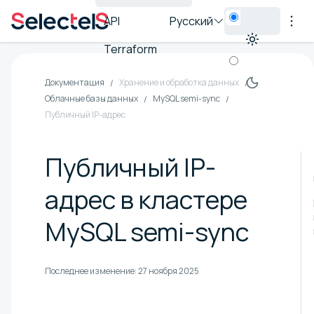
API
Русский
Terraform
Документация
Хранение и обработка данных
Облачные базы данных
MySQL semi-sync
Публичный IP-адрес
Публичный IP-
адрес в кластере
MySQL semi-sync
Последнее изменение:
27 ноября 2025