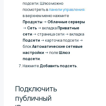
подсети. Шлюз можно
посмотреть в
панели управления
:
в верхнем меню нажмите
Продукты
→
Облачные серверы
→
Сеть
→ вкладка
Приватные
сети
→ страница сети → вкладка
Подсети
→ карточка подсети →
блок
Автоматические сетевые
настройки
→ поле
Шлюз
подсети
.
Нажмите
Добавить подсеть
.
Подключить
публичный