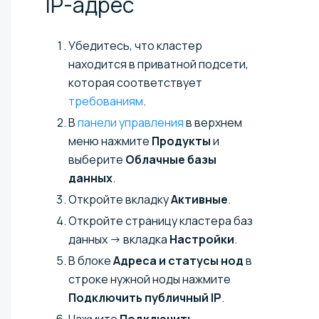
IP-адрес
Убедитесь, что кластер
находится в приватной подсети,
которая соответствует
требованиям
.
В
панели управления
в верхнем
меню нажмите
Продукты
и
выберите
Облачные базы
данных
.
Откройте вкладку
Активные
.
Откройте страницу кластера баз
данных → вкладка
Настройки
.
В блоке
Адреса и статусы нод
в
строке нужной ноды нажмите
Подключить публичный IP
.
Нажмите
Подключить
.