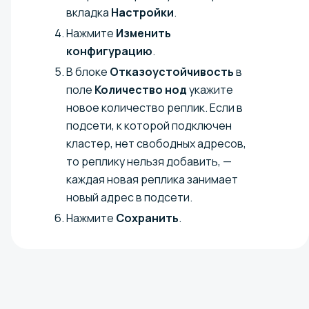
вкладка
Настройки
.
Нажмите
Изменить
конфигурацию
.
В блоке
Отказоустойчивость
в
поле
Количество нод
укажите
новое количество реплик. Если в
подсети, к которой подключен
кластер, нет свободных адресов,
то реплику нельзя добавить, —
каждая новая реплика занимает
новый адрес в подсети.
Нажмите
Сохранить
.