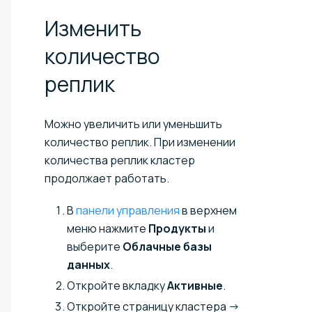
Изменить
количество
реплик
Можно увеличить или уменьшить
количество реплик. При изменении
количества реплик кластер
продолжает работать.
В
панели управления
в верхнем
меню нажмите
Продукты
и
выберите
Облачные базы
данных
.
Откройте вкладку
Активные
.
Откройте страницу кластера →