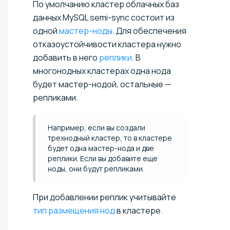
По умолчанию кластер облачных баз
данных MySQL semi-sync состоит из
одной
мастер-ноды
. Для обеспечения
отказоустойчивости кластера нужно
добавить в него
реплики
. В
многонодных кластерах одна нода
будет мастер-нодой, остальные —
репликами.
Например, если вы создали
трехнодный кластер, то в кластере
будет одна мастер-нода и две
реплики. Если вы добавите еще
ноды, они будут репликами.
При добавлении реплик учитывайте
тип размещения нод
в кластере.