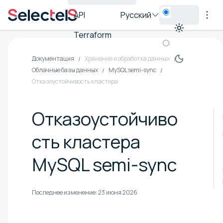
API
Русский
Terraform
Документация
Хранение и обработка данных
Облачные базы данных
MySQL semi-sync
Отказоустойчивость кластера
Отказоустойчиво
сть кластера
MySQL semi-sync
Последнее изменение:
23 июня 2026