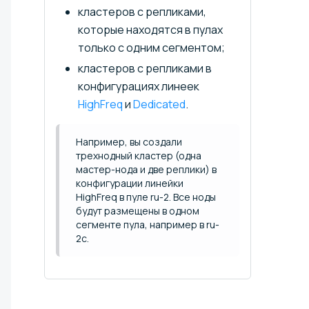
кластеров с репликами,
которые находятся в пулах
только с одним сегментом;
кластеров с репликами в
конфигурациях линеек
HighFreq
и
Dedicated
.
Например, вы создали
трехнодный кластер (одна
мастер-нода и две реплики) в
конфигурации линейки
HighFreq в пуле ru-2. Все ноды
будут размещены в одном
сегменте пула, например в ru-
2c.