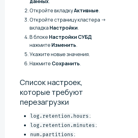
данных
.
Откройте вкладку
Активные
.
Откройте страницу кластера →
вкладка
Настройки
.
В блоке
Настройки СУБД
нажмите
Изменить
.
Укажите новые значения.
Нажмите
Сохранить
.
Список настроек,
которые требуют
перезагрузки
;
log.retention.hours
;
log.retention.minutes
;
num.partitions