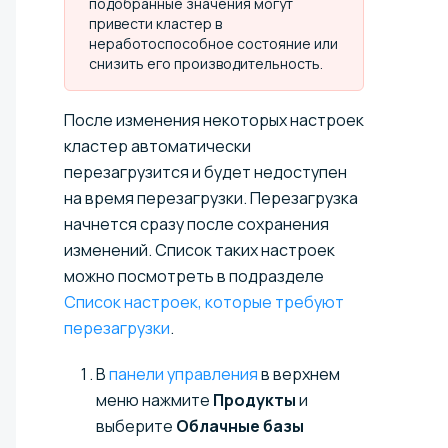
подобранные значения могут
привести кластер в
неработоспособное состояние или
снизить его производительность.
После изменения некоторых настроек
кластер автоматически
перезагрузится и будет недоступен
на время перезагрузки. Перезагрузка
начнется сразу после сохранения
изменений. Список таких настроек
можно посмотреть в подразделе
Список настроек, которые требуют
перезагрузки
.
В
панели управления
в верхнем
меню нажмите
Продукты
и
выберите
Облачные базы