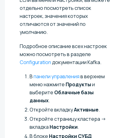
отдельно посмотреть список
настроек, значения которых
отличаются от значений по
умолчанию.
Подробное описание всех настроек
можно посмотреть в разделе
Configuration
документации Kafka.
В
панели управления
в верхнем
меню нажмите
Продукты
и
выберите
Облачные базы
данных
.
Откройте вкладку
Активные
.
Откройте страницу кластера →
вкладка
Настройки
.
В блоке
Настройки СУБД