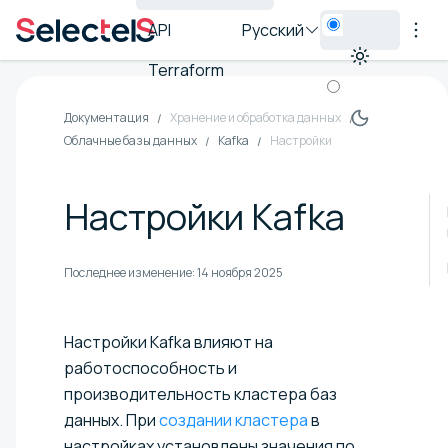
API
Русский
Terraform
Документация
Хранение и обработка данных
Облачные базы данных
Kafka
Настройки
Настройки Kafka
Последнее изменение:
14 ноября 2025
Настройки Kafka влияют на
работоспособность и
производительность кластера баз
данных. При
создании кластера
в
настройках установлены значения по