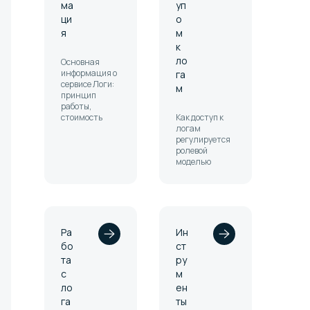
ма
уп
ци
о
я
м
к
ло
Основная
информация о
га
сервисе Логи:
м
принцип
работы,
стоимость
Как доступ к
логам
регулируется
ролевой
моделью
Ра
Ин
бо
ст
та
ру
с
м
ло
ен
га
ты