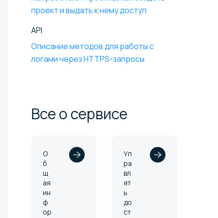
проект и выдать к нему доступ
API
Описание методов для работы с
логами через HTTPS-запросы
Все о
сервисе
О
Уп
б
ра
щ
вл
ая
ят
ин
ь
ф
до
ор
ст