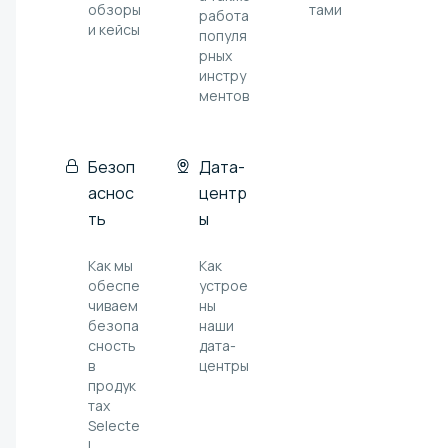
обзоры
тами
работа
и кейсы
популя
рных
инстру
ментов
Безоп
Дата-
аснос
центр
ть
ы
Как мы
Как
обеспе
устрое
чиваем
ны
безопа
наши
сность
дата-
в
центры
продук
тах
Selecte
l