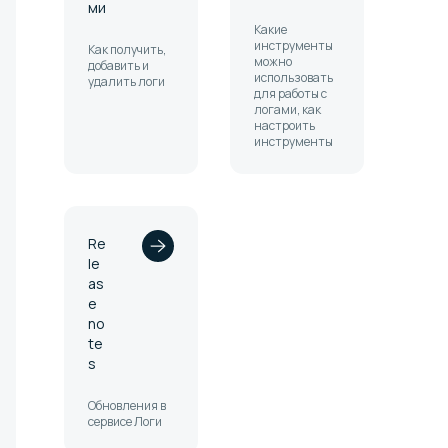
ми
Какие
инструменты
Как получить,
можно
добавить и
использовать
удалить логи
для работы с
логами, как
настроить
инструменты
Re
le
as
e
no
te
s
Обновления в
сервисе Логи