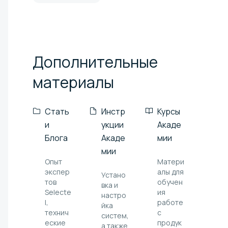
Дополнительные
материалы
Стать
Инстр
Курсы
и
укции
Акаде
Блога
Акаде
мии
мии
Опыт
Матери
экспер
алы для
Устано
тов
обучен
вка и
Selecte
ия
настро
l,
работе
йка
технич
с
систем,
еские
продук
а также