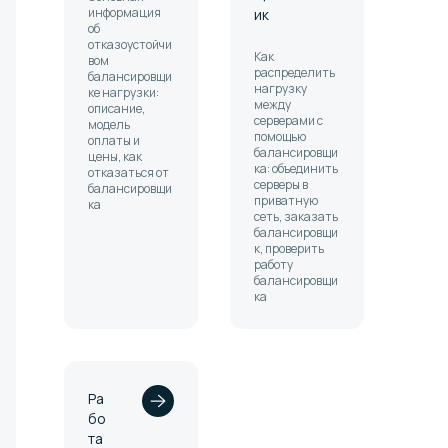
информация
ик
об
отказоустойчи
Как
вом
распределить
балансировщи
нагрузку
ке нагрузки:
между
описание,
серверами с
модель
помощью
оплаты и
балансировщи
цены, как
ка: объединить
отказаться от
серверы в
балансировщи
приватную
ка
сеть, заказать
балансировщи
к, проверить
работу
балансировщи
ка
Ра
бо
та