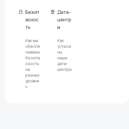
Безоп
Дата-
аснос
центр
ть
ы
Как мы
Как
обеспе
устрое
чиваем
ны
безопа
наши
сность
дата-
на
центры
разных
уровня
х