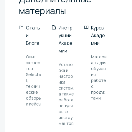
материалы
Стать
Инстр
Курсы
и
укции
Акаде
Блога
Акаде
мии
мии
Опыт
Матери
экспер
алы для
Устано
тов
обучен
вка и
Selecte
ия
настро
l,
работе
йка
технич
с
систем,
еские
продук
а также
обзоры
тами
работа
и кейсы
популя
рных
инстру
ментов