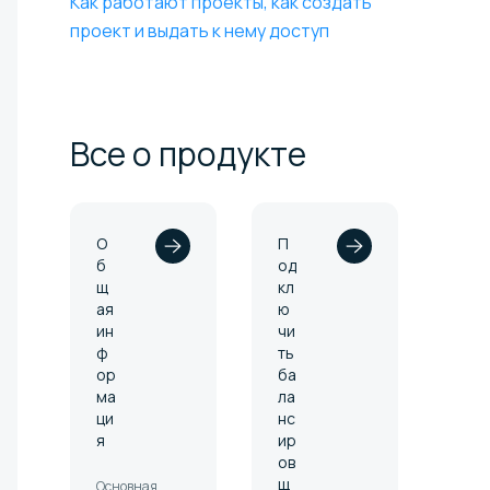
Как работают проекты, как создать
проект и выдать к нему доступ
Все о
продукте
О
П
б
од
щ
кл
ая
ю
ин
чи
ф
ть
ор
ба
ма
ла
ци
нс
я
ир
ов
щ
Основная