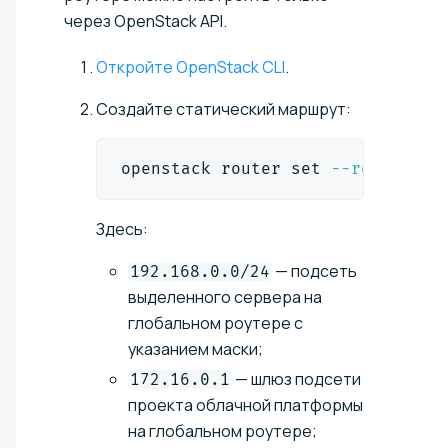
через OpenStack API.
Откройте OpenStack CLI
.
Создайте статический маршрут:
openstack router 
set
--route
des
Здесь:
— подсеть
192.168.0.0/24
выделенного сервера на
глобальном роутере с
указанием маски;
— шлюз подсети
172.16.0.1
проекта облачной платформы
на глобальном роутере;