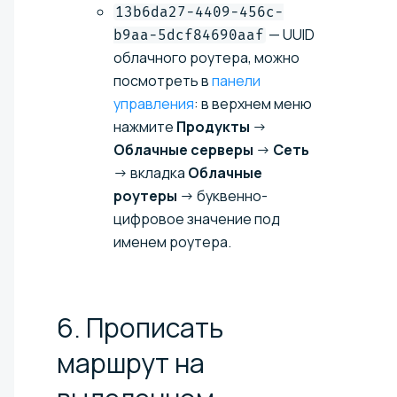
13b6da27-4409-456c-
— UUID
b9aa-5dcf84690aaf
облачного роутера, можно
посмотреть в
панели
управления
: в верхнем меню
нажмите
Продукты
→
Облачные серверы
→
Сеть
→ вкладка
Облачные
роутеры
→ буквенно-
цифровое значение под
именем роутера.
6. Прописать
маршрут на