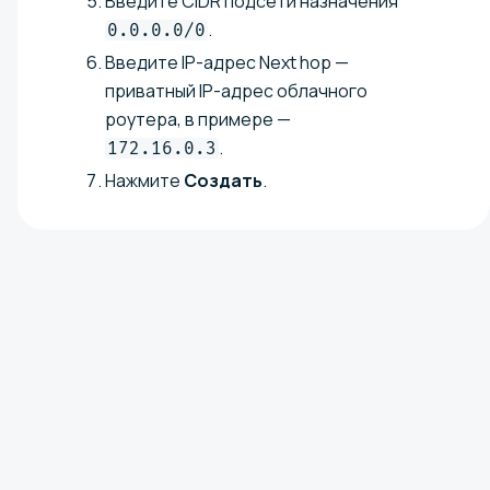
Введите CIDR подсети назначения
.
0.0.0.0/0
Введите IP-адрес Next hop —
приватный IP-адрес облачного
роутера, в примере —
.
172.16.0.3
Нажмите
Создать
.