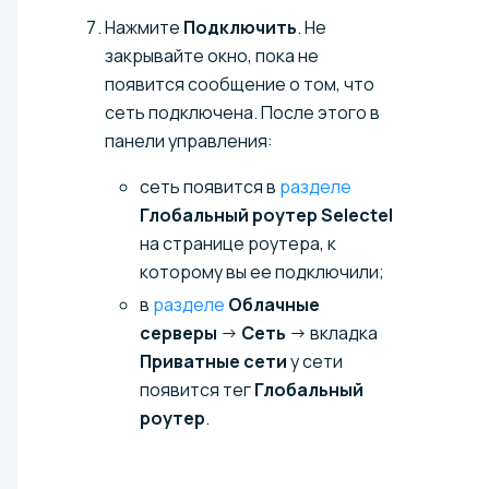
Нажмите
Подключить
. Не
закрывайте окно, пока не
появится сообщение о том, что
сеть подключена. После этого в
панели управления:
сеть появится в
разделе
Глобальный роутер Selectel
на странице роутера, к
которому вы ее подключили;
в
разделе
Облачные
серверы
→
Сеть
→ вкладка
Приватные сети
у сети
появится тег
Глобальный
роутер
.