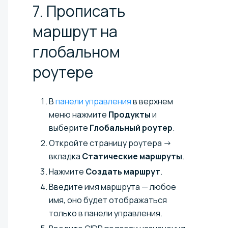
7. Прописать
маршрут на
глобальном
роутере
В
панели управления
в верхнем
меню нажмите
Продукты
и
выберите
Глобальный роутер
.
Откройте страницу роутера →
вкладка
Статические маршруты
.
Нажмите
Создать маршрут
.
Введите имя маршрута — любое
имя, оно будет отображаться
только в панели управления.