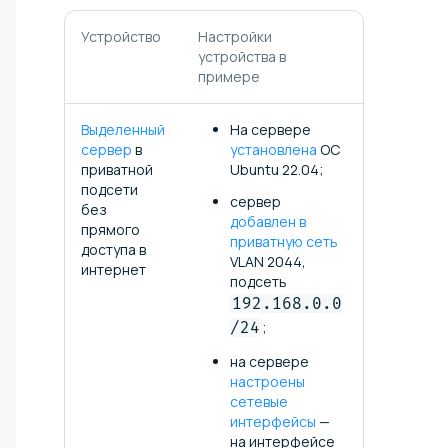
Устройство
Настройки
устройства в
примере
Выделенный
На сервере
сервер
в
установлена
ОС
приватной
Ubuntu 22.04;
подсети
сервер
без
добавлен в
прямого
приватную сеть
доступа в
VLAN 2044,
интернет
подсеть
192.168.0.0
/24
;
на сервере
настроены
сетевые
интерфейсы
—
на интерфейсе