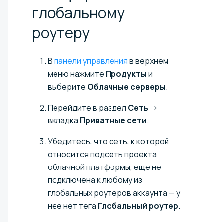
глобальному
роутеру
В
панели управления
в верхнем
меню нажмите
Продукты
и
выберите
Облачные серверы
.
Перейдите в раздел
Сеть
→
вкладка
Приватные сети
.
Убедитесь, что сеть, к которой
относится подсеть проекта
облачной платформы, еще не
подключена к любому из
глобальных роутеров аккаунта — у
нее нет тега
Глобальный роутер
.