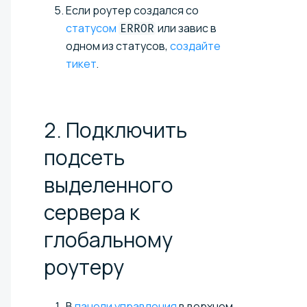
Если роутер создался со
статусом
или завис в
ERROR
одном из статусов,
создайте
тикет
.
2. Подключить
подсеть
выделенного
сервера к
глобальному
роутеру
В
панели управления
в верхнем