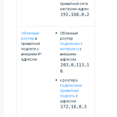
приватной сети
настроен адрес
192.168.0.2
Облачный
Облачный
роутер
в
роутер
приватной
подключен к
подсети с
интернету
с
внешним IP-
внешним
адресом
адресом
203.0.113.1
0
;
к роутеру
подключена
приватная
подсеть
с
адресом
172.16.0.3