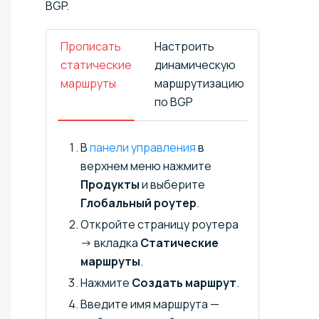
BGP.
Прописать
Настроить
статические
динамическую
маршруты
маршрутизацию
по BGP
В
панели управления
в
верхнем меню нажмите
Продукты
и выберите
Глобальный роутер
.
Откройте страницу роутера
→ вкладка
Статические
маршруты
.
Нажмите
Создать маршрут
.
Введите имя маршрута —