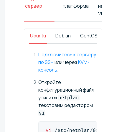
сервер
платформа
на базе
VMware
Ubuntu
Debian
CentOS
Windows
Подключитесь к серверу
по SSH
или через
KVM-
консоль
.
Откройте
конфигурационный файл
утилиты
netplan
текстовым редактором
:
vi
vi
 /etc/netplan/01-netcfg.yam