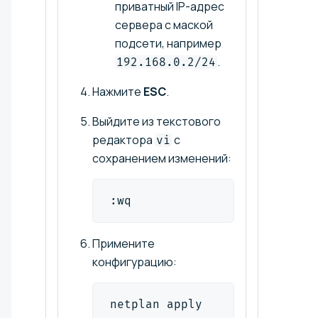
приватный IP-адрес
сервера с маской
подсети, например
.
192.168.0.2/24
Нажмите
ESC
.
Выйдите из текстового
редактора
с
vi
сохранением изменений:
:wq
Примените
конфигурацию:
netplan apply