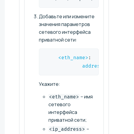
Добавьте или измените
значения параметров
сетевого интерфейса
приватной сети:
<eth_name>
:
addresses
:
[
<ip_a
Укажите:
– имя
<eth_name>
сетевого
интерфейса
приватной сети;
–
<ip_address>