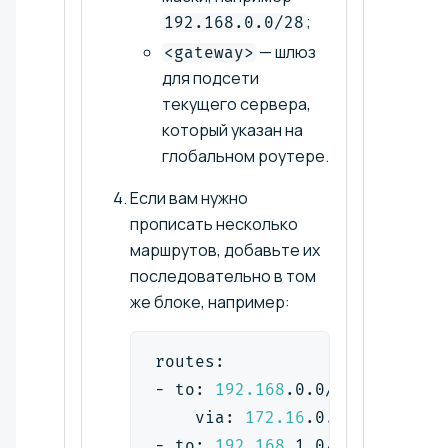
;
192.168.0.0/28
— шлюз
<gateway>
для подсети
текущего сервера,
который указан на
глобальном роутере.
Если вам нужно
прописать несколько
маршрутов, добавьте их
последовательно в том
же блоке, например:
routes:
- to: 
192.168
.0.0/28
    via: 
172.16
.0.1
- to: 
192.168
.1.0/28