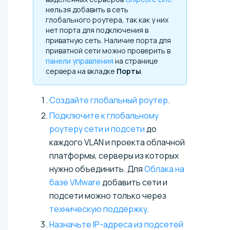
нельзя добавить в сеть
глобального роутера, так как у них
нет порта для подключения в
приватную сеть. Наличие порта для
приватной сети можно проверить в
панели управления
на странице
сервера на вкладке
Порты
.
Создайте глобальный роутер
.
Подключите к глобальному
роутеру сети и подсети
до
каждого VLAN и проекта облачной
платформы, серверы из которых
нужно объединить.
Для
Облака на
базе VMware
добавить сети и
подсети можно только через
техническую поддержку
.
Назначьте IP-адреса из подсетей