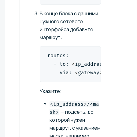
В конце блока с данными
нужного сетевого
интерфейса добавьте
маршрут:
routes:
  - to: 
<
ip_address
>
/
<
mask
>
    via: 
<
gateway
>
Укажите:
<ip_address>/<ma
— подсеть, до
sk>
которой нужен
маршрут, с указанием
маски, например