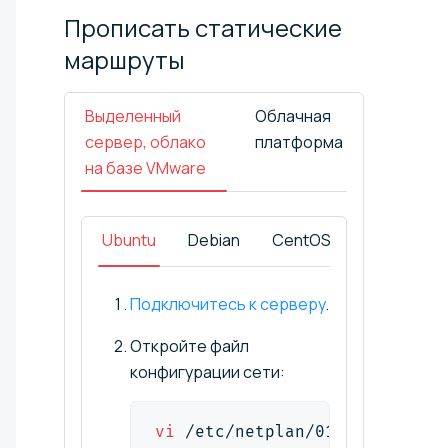
Прописать статические
маршруты
Выделенный
Облачная
сервер, облако
платформа
на базе VMware
Ubuntu
Debian
CentOS
Windows
Подключитесь к серверу
.
Откройте файл
конфигурации сети:
vi
 /etc/netplan/01-netcfg.yam