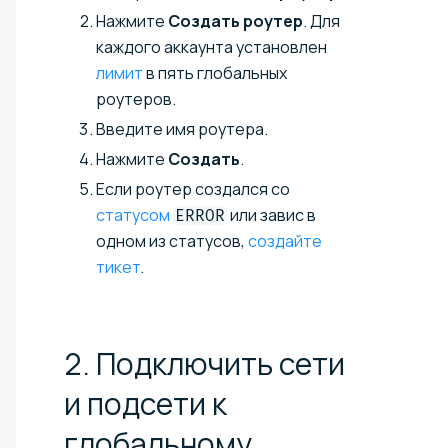
Нажмите
Создать роутер
. Для
каждого аккаунта установлен
лимит
в пять глобальных
роутеров.
Введите имя роутера.
Нажмите
Создать
.
Если роутер создался со
статусом
или завис в
ERROR
одном из статусов,
создайте
тикет
.
2. Подключить сети
и подсети к
глобальному