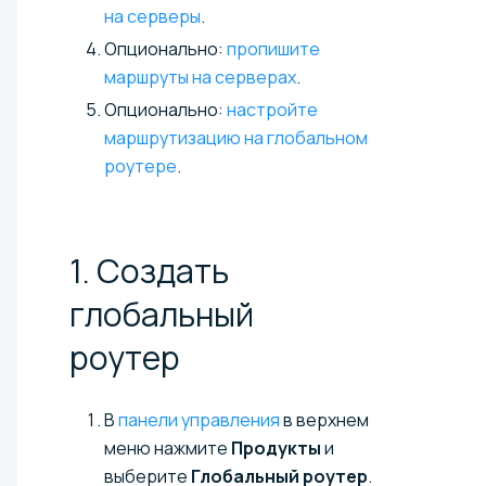
на серверы
.
Опционально:
пропишите
маршруты на серверах
.
Опционально:
настройте
маршрутизацию на глобальном
роутере
.
1. Создать
глобальный
роутер
В
панели управления
в верхнем
меню нажмите
Продукты
и
выберите
Глобальный роутер
.