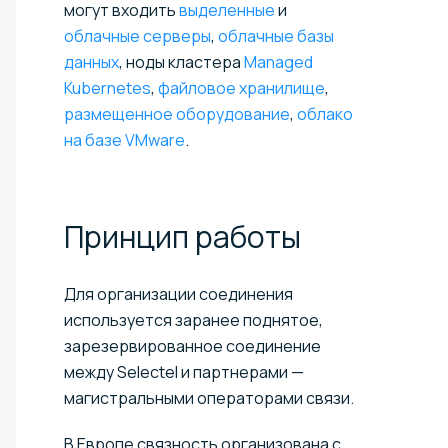
могут входить
выделенные
и
облачные серверы
,
облачные базы
данных
, ноды кластера
Managed
Kubernetes
,
файловое хранилище
,
размещенное оборудование
,
облако
на базе VMware
.
Принцип
работы
Для организации соединения
используется заранее поднятое,
зарезервированное соединение
между Selectel и партнерами —
магистральными операторами связи.
В Европе связность организована с