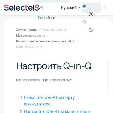
API
Русский
Terraform
Документация
Безопасность
Межсетевые экраны
Работа с межсетевым экраном Selectel
Настроить Q-in-Q
Настроить Q-in-Q
Последнее изменение:
19 декабря 2025
Включите Q-in-Q на порту
коммутатора
.
Настройте Q-in-Q на межсетевом