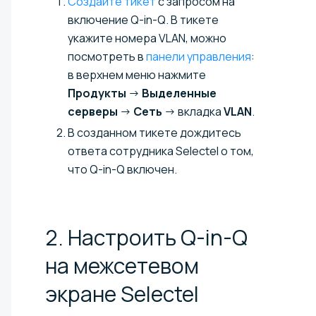
Создайте тикет
с запросом на
включение Q-in-Q. В тикете
укажите номера VLAN, можно
посмотреть в
панели управления
:
в верхнем меню нажмите
Продукты
→
Выделенные
серверы
→
Сеть
→ вкладка
VLAN
.
В созданном тикете дождитесь
ответа сотрудника Selectel о том,
что Q-in-Q включен.
2. Настроить Q-in-Q
на межсетевом
экране
Selectel