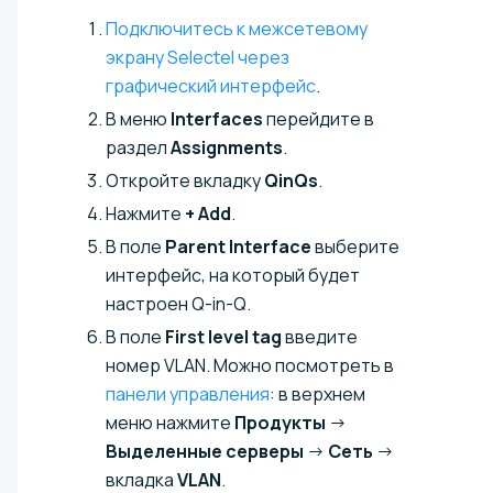
Подключитесь к межсетевому
экрану Selectel через
графический интерфейс
.
В меню
Interfaces
перейдите в
раздел
Assignments
.
Откройте вкладку
QinQs
.
Нажмите
+ Add
.
В поле
Parent Interface
выберите
интерфейс, на который будет
настроен Q-in-Q.
В поле
First level tag
введите
номер VLAN. Можно посмотреть в
панели управления
: в верхнем
меню нажмите
Продукты
→
Выделенные серверы
→
Сеть
→
вкладка
VLAN
.