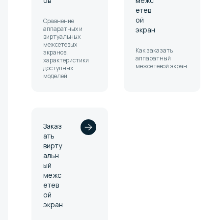
ов
межс
етев
ой
Сравнение
аппаратных и
экран
виртуальных
межсетевых
Как заказать
экранов,
аппаратный
характеристики
межсетевой экран
доступных
моделей
Заказ
ать
вирту
альн
ый
межс
етев
ой
экран