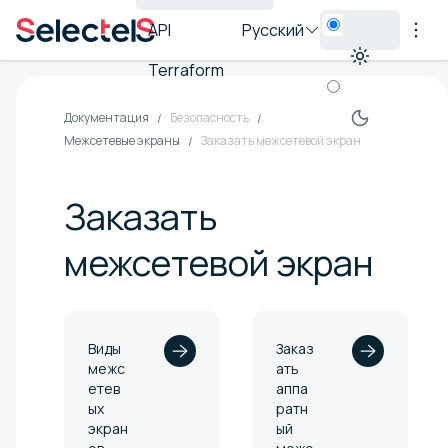
API
Русский
Terraform
Документация
Безопасность
Межсетевые экраны
Заказать межсетевой экран
Заказать
межсетевой экран
Виды
Заказ
межс
ать
етев
аппа
ых
ратн
экран
ый