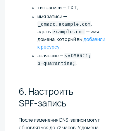
тип записи — TXT;
имя записи —
,
_dmarc.example.com
здесь
— имя
example.com
домена, который вы
добавили
к ресурсу
;
значение —
v=DMARC1;
.
p=quarantine;
6. Настроить
SPF-запись
После изменения DNS-записи могут
обновляться до 72 часов. У домена