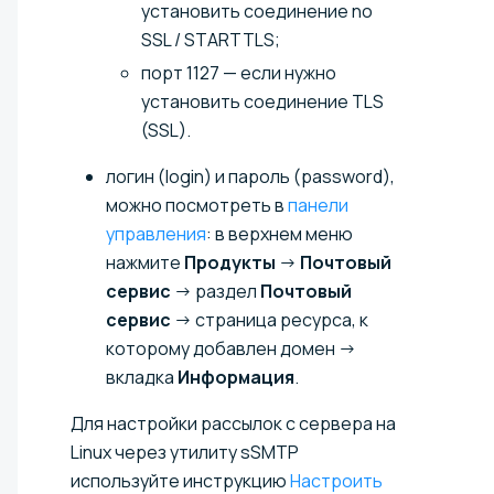
установить соединение no
SSL / STARTTLS;
порт 1127 — если нужно
установить соединение TLS
(SSL).
логин (login) и пароль (password),
можно посмотреть в
панели
управления
: в верхнем меню
нажмите
Продукты
→
Почтовый
сервис
→ раздел
Почтовый
сервис
→ страница ресурса, к
которому добавлен домен →
вкладка
Информация
.
Для настройки рассылок с сервера на
Linux через утилиту sSMTP
используйте инструкцию
Настроить