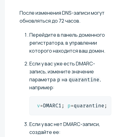
После изменения DNS-записи могут
обновляться до 72 часов.
Перейдите в панель доменного
регистратора, в управлении
которого находится ваш домен.
Если у вас уже есть DMARC-
запись, измените значение
параметра
на
,
p
quarantine
например:
v
=
DMARC1
;
p
=
quarantine
;
Если у вас нет DMARC-записи,
создайте ее: