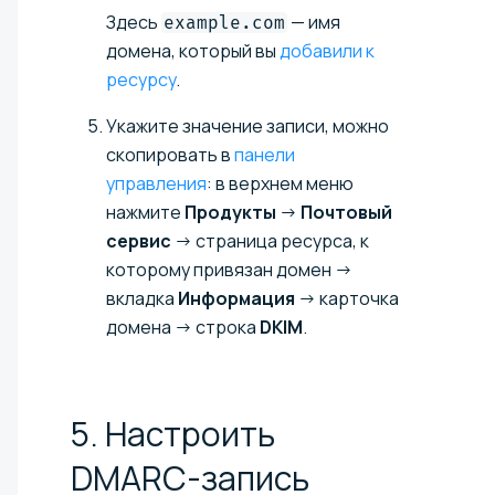
Здесь
— имя
example.com
домена, который вы
добавили к
ресурсу
.
Укажите значение записи, можно
скопировать в
панели
управления
: в верхнем меню
нажмите
Продукты
→
Почтовый
сервис
→ страница ресурса, к
которому привязан домен →
вкладка
Информация
→ карточка
домена → строка
DKIM
.
5. Настроить
DMARC-запись