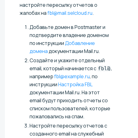
настройте пересылку отчетов о
жалобах на
fbl@mail.selcloud.ru
.
Добавьте домен в Postmaster и
подтвердите владение доменом
по инструкции
Добавление
домена
документации Mail.ru.
Создайте и укажите отдельный
email, который начинается с
,
fbl@
например
fbl@example.ru
, по
инструкции
Настройка FBL
документации Mail.ru. На этот
email будут приходить отчеты со
списком пользователей, которые
пожаловались на спам.
Настройте пересылку отчетов с
созданного email на служебный