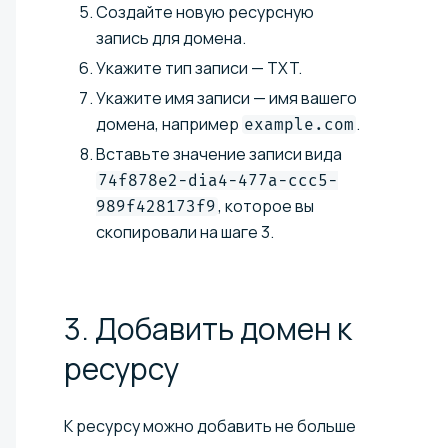
Создайте новую ресурсную
запись для домена.
Укажите тип записи — TXT.
Укажите имя записи — имя вашего
домена, например
.
example.com
Вставьте значение записи вида
74f878e2-dia4-477a-ccc5-
, которое вы
989f428173f9
скопировали на шаге 3.
3. Добавить домен к
ресурсу
К ресурсу можно добавить не больше