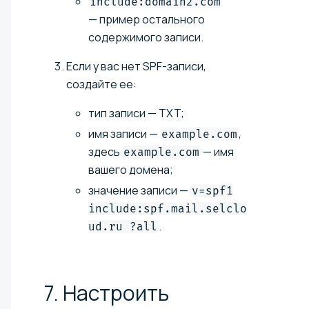
include:domain2.com
— пример остального
содержимого записи.
Если у вас нет SPF-записи,
создайте ее:
тип записи — TXT;
имя записи —
,
example.com
здесь
— имя
example.com
вашего домена;
значение записи —
v=spf1
include:spf.mail.selclo
.
ud.ru ?all
7. Настроить