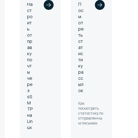
На
П
ст
ос
ро
м
ит
от
ь
ре
от
ть
пр
ст
ав
ат
ку
ис
по
ти
чт
ку
ы
ра
че
сс
ре
ыл
з
ок
sS
M
Как
посмотреть
TP
статистику по
на
отправленны
Lin
м письмам
ux