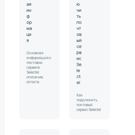
ая
ю
ин
чи
ф
ть
ор
по
ма
чт
ци
ов
я
ый
се
рв
Основная
информация о
ис
почтовом
Se
сервисе
le
Selectel:
ct
описание,
оплата
el
Как
подключить
почтовый
сервис Selectel