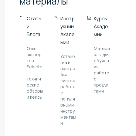
материалы
Стать
Инстр
Курсы
и
укции
Акаде
Блога
Акаде
мии
мии
Опыт
Матери
экспер
алы для
Устано
тов
обучен
вка и
Selecte
ия
настро
l,
работе
йка
технич
с
систем,
еские
продук
работа
обзоры
тами
с
и кейсы
популя
рными
инстру
ментам
и