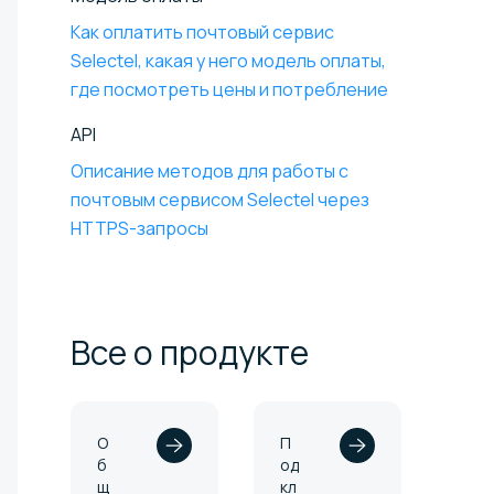
Как оплатить почтовый сервис
Selectel, какая у него модель оплаты,
где посмотреть цены и потребление
API
Описание методов для работы с
почтовым сервисом Selectel через
HTTPS-запросы
Все о
продукте
О
П
б
од
щ
кл