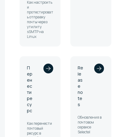
Как настроить
и
протестироват
ь отправку
почты через
утилиту
sSMTP на
Linux
П
Re
ер
le
ен
as
ес
e
ти
no
ре
te
су
s
рс
Обновления в
почтовом
Как перенести
сервисе
почтовый
Selectel
ресурс в