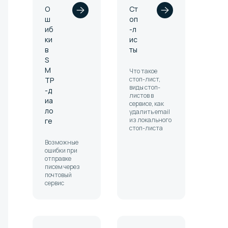
О
Ст
ш
оп
иб
-л
ки
ис
в
ты
S
M
Что такое
стоп-лист,
TP
виды стоп-
-д
листов в
иа
сервисе, как
ло
удалить email
из локального
ге
стоп-листа
Возможные
ошибки при
отправке
писем через
почтовый
сервис