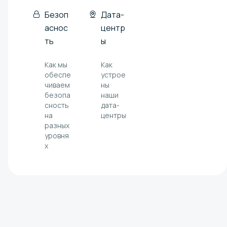
Безоп
Дата-
аснос
центр
ть
ы
Как мы
Как
обеспе
устрое
чиваем
ны
безопа
наши
сность
дата-
на
центры
разных
уровня
х