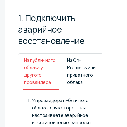
1. Подключить
аварийное
восстановление
Из публичного
Из On-
облака у
Premises или
другого
приватного
провайдера
облака
У провайдера публичного
облака, для которого вы
настраиваете аварийное
восстановление, запросите