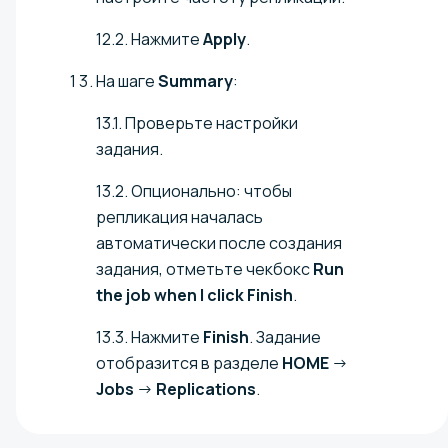
12.2. Нажмите
Apply
.
На шаге
Summary
:
13.1. Проверьте настройки
задания.
13.2. Опционально: чтобы
репликация началась
автоматически после создания
задания, отметьте чекбокс
Run
the job when I click Finish
.
13.3. Нажмите
Finish
. Задание
отобразится в разделе
HOME
→
Jobs
→
Replications
.