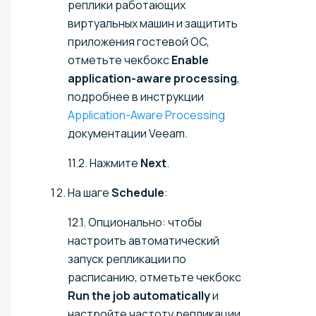
реплики работающих
виртуальных машин и защитить
приложения гостевой ОС,
отметьте чекбокс
Enable
application-aware processing
,
подробнее в инструкции
Application-Aware Processing
документации Veeam.
11.2. Нажмите
Next
.
На шаге
Schedule
:
12.1. Опционально: чтобы
настроить автоматический
запуск репликации по
расписанию, отметьте чекбокс
Run the job automatically
и
настройте частоту репликации.