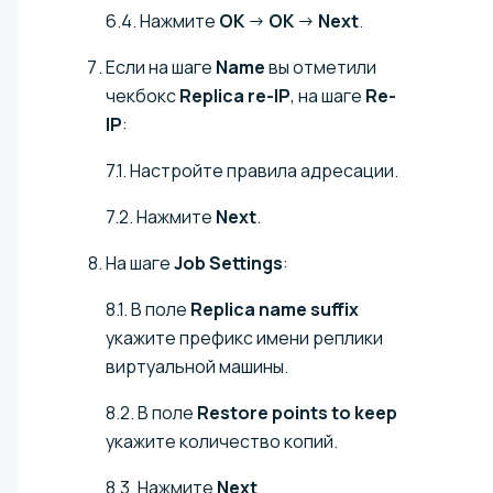
6.4. Нажмите
OK
→
OK
→
Next
.
Если на шаге
Name
вы отметили
чекбокс
Replica re-IP
, на шаге
Re-
IP
:
7.1. Настройте правила адресации.
7.2. Нажмите
Next
.
На шаге
Job Settings
:
8.1. В поле
Replica name suffix
укажите префикс имени реплики
виртуальной машины.
8.2. В поле
Restore points to keep
укажите количество копий.
8.3. Нажмите
Next
.