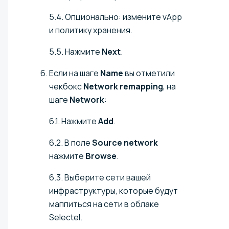
5.4. Опционально: измените vApp
и политику хранения.
5.5. Нажмите
Next
.
Если на шаге
Name
вы отметили
чекбокс
Network remapping
, на
шаге
Network
:
6.1. Нажмите
Add
.
6.2. В поле
Source network
нажмите
Browse
.
6.3. Выберите сети вашей
инфраструктуры, которые будут
маппиться на сети в облаке
Selectel.