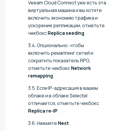
Veeam Cloud Connect уже есть эта
виртуальная машина и вы хотите
включить экономию трафика и
ускорение репликации, отметьте
чекбокс
Replica seeding
.
3.4. Опционально: чтобы
включить ремаппинг сетей и
сократить показатель RPO,
отметьте чекбокс
Network
remapping
.
3.5. Если IP-адресация в вашем
облаке и в облаке Selectel
отличается, отметьте чекбокс
Replica re-IP
.
3.6. Нажмите
Next
.