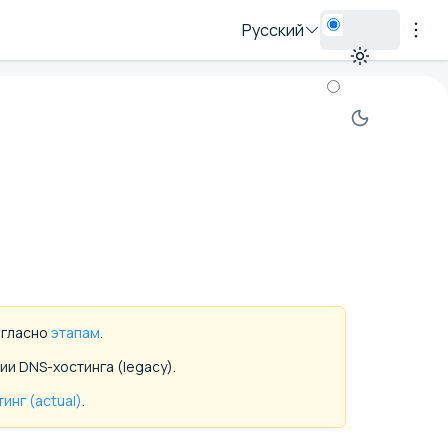
Русский
гласно
этапам
.
и DNS-хостинга (legacy).
инг (actual)
.