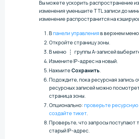
Вы можете ускорить распространение из
изменения уменьшите TTL записи до мини
изменение распространится на кэширую
В
панели управления
в верхнем мен
Откройте страницу зоны.
В меню
группы A-записей выбери
Измените IP-адрес на новый.
Нажмите
Сохранить
.
Подождите, пока ресурсная запись о
ресурсных записей можно посмотре
страница зоны.
Опционально:
проверьте ресурсную
создайте тикет
.
Проверьте, что запросы поступают т
старый IP-адрес.