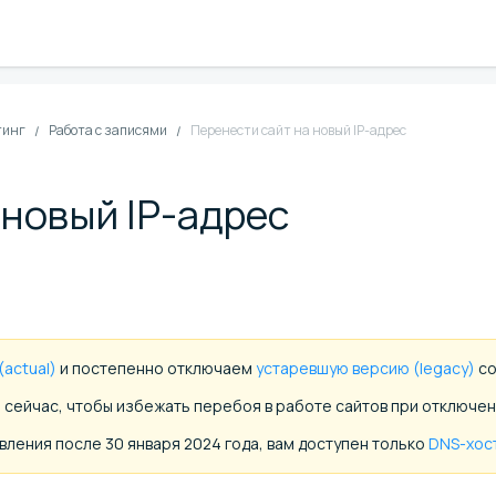
тинг
Работа с записями
Перенести сайт на новый IP-адрес
 новый IP-адрес
actual)
и постепенно отключаем
устаревшую версию (legacy)
со
)
сейчас, чтобы избежать перебоя в работе сайтов при отключени
вления после 30 января 2024 года, вам доступен только
DNS-хост