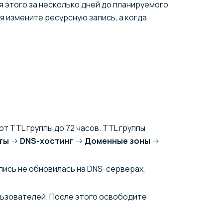
 этого за несколько дней до планируемого
 измените ресурсную запись, а когда
 TTL группы до 72 часов. TTL группы
ты
→
DNS-хостинг
→
Доменные зоны
→
апись не обновилась на DNS-серверах,
ользователей. После этого освободите