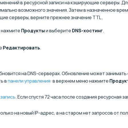
менений в ресурсной записи на кэширующие серверы. Для
мально возможного значения. Затем в назначенное время
щие серверы, верните прежнее значение TTL.
ю нажмите
Продукты
и выберите
DNS-хостинг
.
те
Редактировать
.
бновится на DNS-серверах. Обновление может занимать от
ть в
панели управления
: в верхнем меню нажмите
Продук
 запись
. Если спустя 72 часа после создания ресурсная з
олько на новый IP-адрес, а на старом нет запросов от п