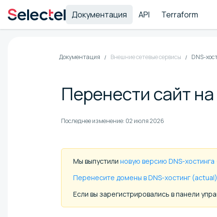
Документация
API
Terraform
Документация
Внешние сетевые сервисы
DNS-хос
Перенести сайт на
Последнее изменение:
02 июля 2026
Мы выпустили
новую версию DNS-хостинга (
Перенесите домены в DNS-хостинг (actual
Если вы зарегистрировались в панели упра