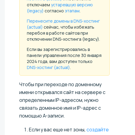
отключаем
устаревшую версию
(legacy)
согласно
этапам
.
Перенесите домены в DNS-хостинг
(actual)
сейчас, чтобы избежать
перебоя в работе сайтов при
отключении DNS-хостинга (legacy).
Если вы зарегистрировались в
панели управления после 30 января
2024 года, вам доступен только
DNS-хостинг (actual)
.
Чтобы при переходе по доменному
имени открывался сайт на сервере с
определенным IP-адресом, нужно
связать доменное имя и IP-адрес с
помощью A-записи.
Если у вас еще нет зоны,
создайте