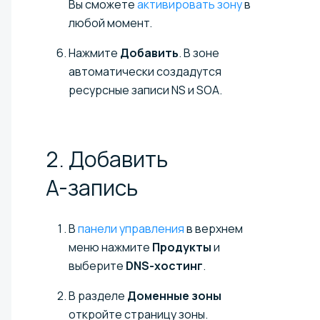
Вы cможете
активировать зону
в
любой момент.
Нажмите
Добавить
. В зоне
автоматически создадутся
ресурсные записи NS и SOA.
2. Добавить
A-запись
В
панели управления
в верхнем
меню нажмите
Продукты
и
выберите
DNS-хостинг
.
В разделе
Доменные зоны
откройте страницу зоны.