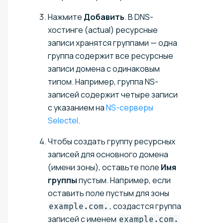
Нажмите
Добавить
. В DNS-
хостинге (actual) ресурсные
записи хранятся группами — одна
группа содержит все ресурсные
записи домена с одинаковым
типом. Например, группа NS-
записей содержит четыре записи
с указанием на
NS-серверы
Selectel
.
Чтобы создать группу ресурсных
записей для основного домена
(имени зоны), оставьте поле
Имя
группы
пустым. Например, если
оставить поле пустым для зоны
, создастся группа
example.com.
записей с именем
example.com.