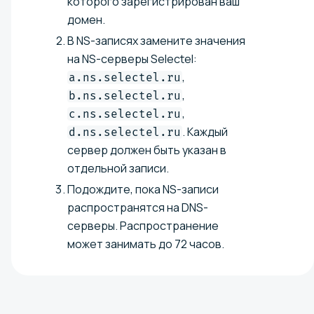
которого зарегистрирован ваш
домен.
В NS-записях замените значения
на NS-серверы Selectel:
,
a.ns.selectel.ru
,
b.ns.selectel.ru
,
c.ns.selectel.ru
. Каждый
d.ns.selectel.ru
сервер должен быть указан в
отдельной записи.
Подождите, пока NS-записи
распространятся на DNS-
серверы. Распространение
может занимать до 72 часов.