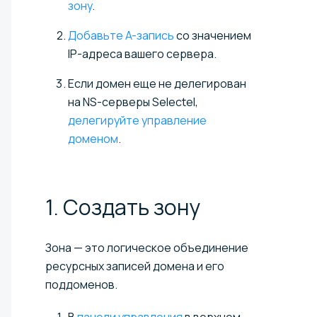
зону
.
Добавьте A-запись
со значением
IP-адреса вашего сервера.
Если домен еще не делегирован
на NS-серверы Selectel,
делегируйте управление
доменом
.
1. Создать
зону
Зона — это логическое объединение
ресурсных записей домена и его
поддоменов.
В
панели управления
в верхнем