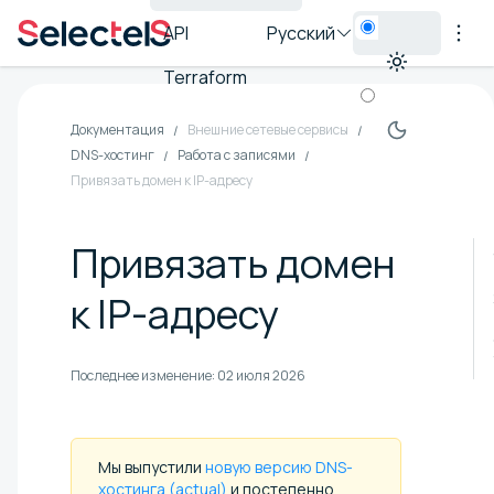
API
Русский
Terraform
Документация
Внешние сетевые сервисы
DNS-хостинг
Работа с записями
Привязать домен к IP-адресу
Привязать домен
к IP-адресу
Последнее изменение:
02 июля 2026
Мы выпустили
новую версию DNS-
хостинга (actual)
и постепенно