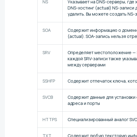
NS
Указывает на DNS-серверы, где 
DNS-хостинг (actual) NS-записи
удалить. Вы можете создать NS-
SOA
Содержит информацию о доменно
(actual). SOA-запись нельзя отр
SRV
Определяет местоположение — h
каждой SRV-записи также указыв
между серверами
SSHFP
Содержит отпечаток ключа, кот
SVCB
Содержит данные для установки 
адреса и порты
HTTPS
Специализированный аналог SVC
TXT
Содержит любую текстовую инфо