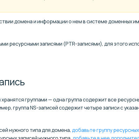
тствии домена и информации о нем в системе доменных и
ыми ресурсными записями (PTR-записями), для
этого исп
апись
и хранятся группами — одна группа содержит все ресурсн
имер, группа NS-записей содержит четыре записи с указа
исей нужного типа для домена,
добавьте группу ресурсных
есурсных записей нужного типа,
добавьте в нее дополните