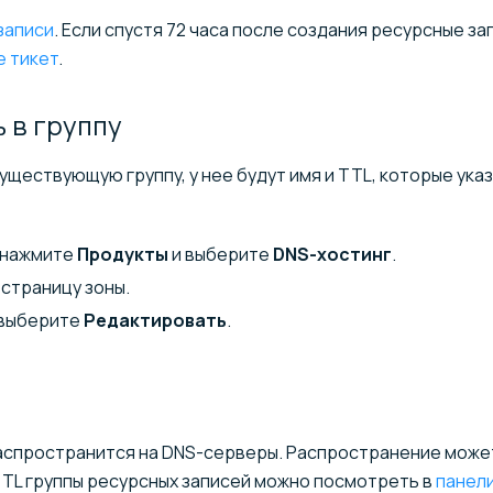
записи
. Если спустя 72 часа после создания ресурсные за
е тикет
.
ь в
группу
уществующую группу, у нее будут имя и TTL, которые ука
 нажмите
Продукты
и выберите
DNS-хостинг
.
страницу зоны.
 выберите
Редактировать
.
распространится на DNS-серверы. Распространение може
 TTL группы ресурсных записей можно посмотреть в
панел