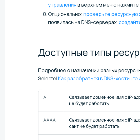
управления
в верхнем меню нажмите
Опционально:
проверьте ресурсную 
появилась на DNS-серверах,
создайт
Доступные типы ресу
Подробнее о назначении разных ресурсных
Selectel
Как разобраться в DNS-хостинге 
А
Связывает доменное имя с IP-адр
не будет работать
AAAA
Связывает доменное имя с IP-ад
сайт не будет работать