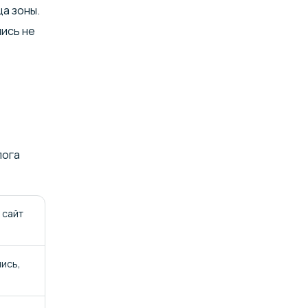
а зоны.
пись не
лога
 сайт
пись,