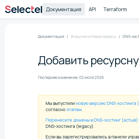
Документация
API
Terraform
Документация
Внешние сетевые сервисы
DNS-хос
Добавить ресурсну
Последнее изменение:
02 июля 2026
Мы выпустили
новую версию DNS-хостинга (
согласно
этапам
.
Перенесите домены в DNS-хостинг (actual)
DNS-хостинга (legacy).
Если вы зарегистрировались в панели упра