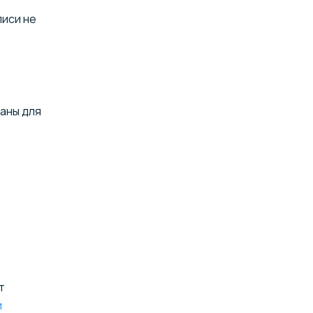
писи не
заны для
т
и