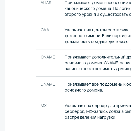
ALIAS
Привязывает домен-псевдоним к 
канонического домена. По логи
второго уровня и существовать 
CAA
Указывает на центры сертификац
доменного имени. Если сертифик
должна быть создана для каждог
CNAME
Привязывает дополнительный дом
основного домена. CNAME-запис
записью не может иметь других
DNAME
Привязывает все поддомены к ос
основного домена.
MX
Указывает на сервер для приема
серверов, MX-запись должна быт
распределения нагрузки