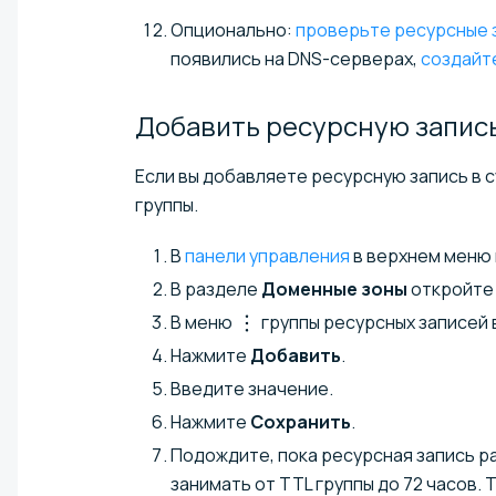
Опционально:
проверьте ресурсные 
появились на DNS-серверах,
создайт
Добавить ресурсную запис
Если вы добавляете ресурсную запись в с
группы.
В
панели управления
в верхнем меню
В разделе
Доменные зоны
откройте 
В меню
группы ресурсных записей
Нажмите
Добавить
.
Введите значение.
Нажмите
Сохранить
.
Подождите, пока ресурсная запись 
занимать от TTL группы до 72 часов.