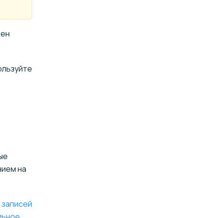
мен
ользуйте
ые
нием на
 записей
льное