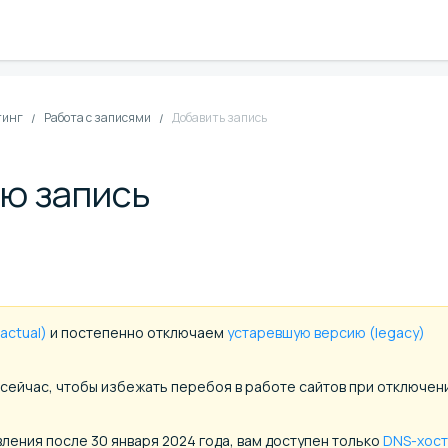
тинг
Работа с записями
Добавить запись
ю запись
actual)
и постепенно отключаем
устаревшую версию (legacy)
сейчас, чтобы избежать перебоя в работе сайтов при отключен
вления после 30 января 2024 года, вам доступен только
DNS-хост