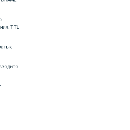
о
ния. TTL
ать к
введите
т