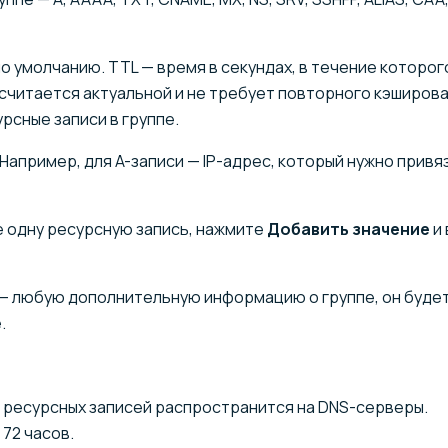
о умолчанию. TTL — время в секундах, в течение которог
 считается актуальной и не требует повторного кэширова
рсные записи в группе.
Например, для A-записи — IP-адрес, который нужно привяз
е одну ресурсную запись, нажмите
Добавить значение
и 
— любую дополнительную информацию о группе, он буде
.
 ресурсных записей распространится на DNS-серверы.
72 часов.