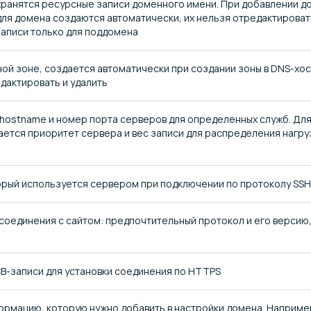
хранятся ресурсные записи доменного имени. При добавлении д
 для домена создаются автоматически, их нельзя отредактироват
записи только для поддомена
й зоне, создается автоматически при создании зоны в DNS-хос
едактировать и удалить
ostname и номер порта серверов для определенных служб. Дл
ается приоритет сервера и вес записи для распределения нагру
орый используется сервером при подключении по протоколу SSH
соединения с сайтом: предпочтительный протокол и его версию, 
B-записи для установки соединения по HTTPS
рмацию, которую нужно добавить в настройки домена. Наприме