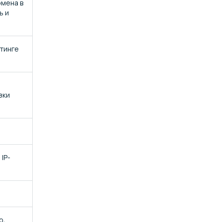
омена в
ь и
тинге
я
зки
IP-
р,