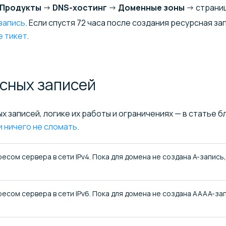
Продукты
→
DNS-хостинг
→
Доменные зоны
→ страниц
запись
. Если спустя 72 часа после создания ресурсная за
е тикет
.
рсных
записей
 записей, логике их работы и ограничениях — в статье б
и ничего не сломать
.
есом сервера в сети IPv4. Пока для домена не создана A-запись,
ресом сервера в сети IPv6. Пока для домена не создана AAAA-за