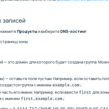
х
записей
 нажмите
Продукты
и выберите
DNS-хостинг
.
страницу зоны.
й — это домен, для которого будет создана группа. Мож
ы) — оставьте поле пустым. Например, если оставить по
, создастся группа с именем
example.com.
 часть его имени. Например, если ввести
для зоны
first
па с именем
first.example.com.
уппе — A, AAAA, TXT, CNAME, MX, NS, SRV, SSHFP, ALIAS, CAA