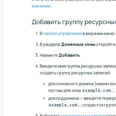
значение
.
Добавить группу ресурсны
В
панели управления
в верхнем меню
В разделе
Доменные зоны
откройте 
Нажмите
Добавить
.
Введите имя группы ресурсных записе
создать группу ресурсных записей:
для основного домена (имени зон
пустым для зоны
example.com.
для поддомена — введите первую
, создастся груп
example.com.
Выберите
тип ресурсных записей
в гр