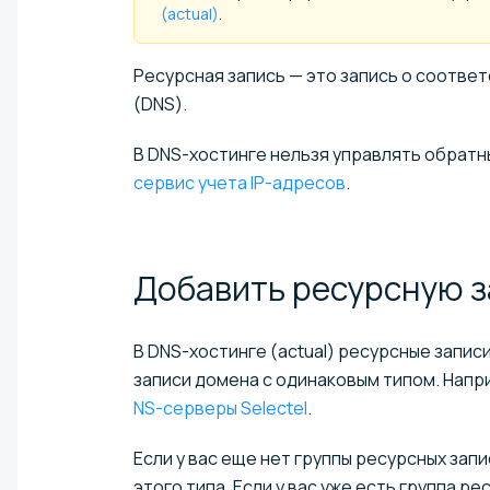
(actual)
.
Ресурсная запись — это запись о соотве
(DNS).
В DNS-хостинге нельзя управлять обратн
сервис учета IP-адресов
.
Добавить ресурсную
з
В DNS-хостинге (actual) ресурсные запис
записи домена с одинаковым типом. Напр
NS-серверы Selectel
.
Если у вас еще нет группы ресурсных зап
этого типа. Если у вас уже есть группа р