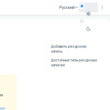
Русский
Добавить ресурсную
запись
Доступные типы ресурсных
записей
ии
инг