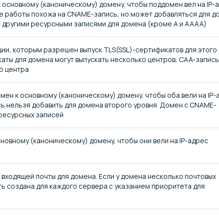
основному (каноническому) домену, чтобы поддомен вел на IP-
ке работы похожа на CNAME-запись, но может добавляться для д
с другими ресурсными записями для домена (кроме A и AAAA)
ии, которым разрешен выпуск TLS(SSL)-сертификатов для этого
аты для домена могут выпускать несколько центров, CAA-запись
о центра
ен к основному (каноническому) домену, чтобы оба вели на IP-
ь нельзя добавить для домена второго уровня. Домен с CNAME-
 ресурсных записей
новному (каноническому) домену, чтобы они вели на IP-адрес
 входящей почты для домена. Если у домена несколько почтовых
ь создана для каждого сервера с указанием приоритета для