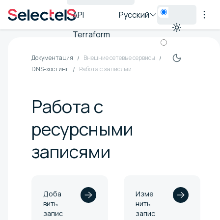
API
Русский
Terraform
Документация
Внешние сетевые сервисы
DNS-хостинг
Работа с записями
Работа с
ресурсными
записями
Доба
Изме
вить
нить
запис
запис