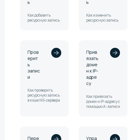
ь
ь
Как добавить
Как изменить
ресурсную запись
ресурсную запись
Пров
Прив
ерит
язать
ь
доме
запис
н к IP-
и
адре
су
Как проверить
ресурсную запись
Как привязать
в кэше NS-сервера
домен к IP-адресу с
помощью A-записи
Пере
Упра