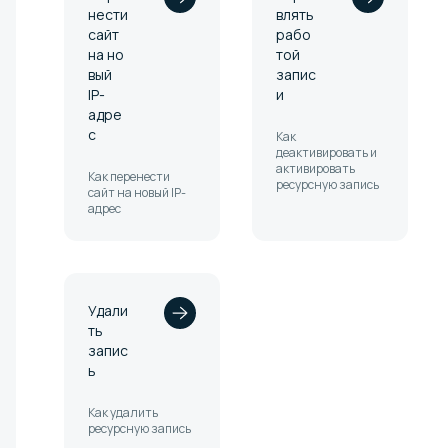
нести
влять
сайт
рабо
на но
той
вый
запис
IP-
и
адре
с
Как
деактивировать и
активировать
Как перенести
ресурсную запись
сайт на новый IP-
адрес
Удали
ть
запис
ь
Как удалить
ресурсную запись