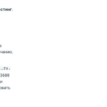
остинг
.
е
лчанию,
l.ru.
3600
ри
овать