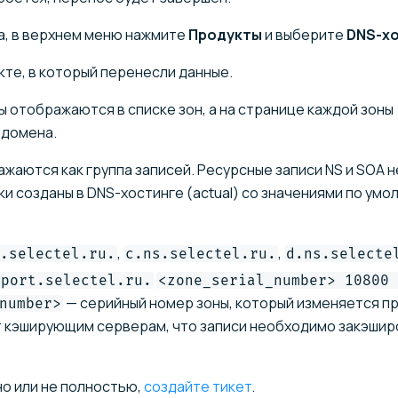
а, в верхнем меню нажмите
Продукты
и выберите
DNS-х
кте, в который перенесли данные.
 отображаются в списке зон, а на странице каждой зоны
 домена.
жаются как группа записей. Ресурсные записи NS и SOA н
и созданы в DNS-хостинге (actual) со значениями по умо
,
,
.selectel.ru.
c.ns.selectel.ru.
d.ns.selecte
pport.selectel.ru.
<zone_serial_number> 10800 
— серийный номер зоны, который изменяется п
number>
т кэширующим серверам, что записи необходимо закэшир
о или не полностью,
создайте тикет
.