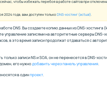
сейчас, чтобы избежать перебоя в работе сайтов при отключен
ря 2024 года, вам доступен только
DNS-хостинг (actual)
.
аботе DNS. Вы создаете копию данных из DNS-хостинга (l
уете управление записями на авторитетные серверы DNS-х
часов, в это время записи продолжат отдаваться с автор
ть только записи NS и SOA, он не перенесется в DNS-хост
 домен, его нужно
добавить через панель управления
.
еносятся в один
проект
.