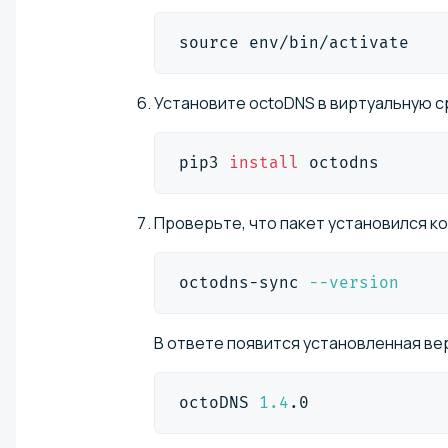
source
 env/bin/activate
Установите octoDNS в виртуальную с
pip3 
install
 octodns
Проверьте, что пакет установился к
octodns-sync 
--version
В ответе появится установленная ве
octoDNS 
1.4
.0