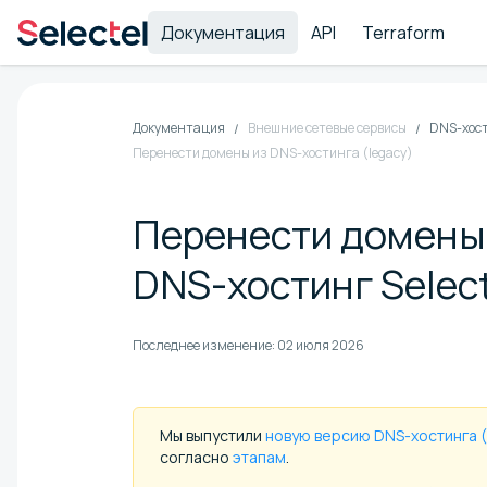
Документация
API
Terraform
Документация
Внешние сетевые сервисы
DNS-хос
Перенести домены из DNS-хостинга (legacy)
Перенести домены 
DNS-хостинг Select
Последнее изменение:
02 июля 2026
Мы выпустили
новую версию DNS-хостинга (
согласно
этапам
.