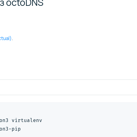
ез
octoDNS
tual)
.
on3 virtualenv
on3-pip