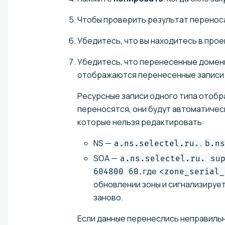
Чтобы проверить результат перенос
Убедитесь, что вы находитесь в прое
Убедитесь, что перенесенные домены
отображаются перенесенные записи
Ресурсные записи одного типа отобра
переносятся, они будут автоматическ
которые нельзя редактировать:
NS —
,
a.ns.selectel.ru.
b.ns
SOA —
a.ns.selectel.ru. su
, где
604800 60
<zone_serial_
обновлении зоны и сигнализируе
заново.
Если данные перенеслись неправильн