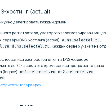
NS-хостинг
(actual)
о нужно делегировать каждый домен.
нного регистратора, у которого зарегистрирован ваш до
S-серверы DNS-хостинга (actual):
,
a.ns.selectel.ru
,
. Каждый сервер укажите в от
l.ru
d.ns.selectel.ru
рсные записи распространятся на DNS-серверы.
мать до 72 часов, в это время записи продолжат отдават
 (legacy):
,
,
ns1.selectel.ru
ns2.selectel.ru
.
ru
авторитетных серверах
.