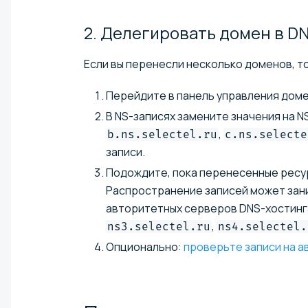
2. Делегировать домен в D
Если вы перенесли несколько доменов, т
Перейдите в панель управления доме
В NS-записях замените значения на N
,
b.ns.selectel.ru
c.ns.selecte
записи.
Подождите, пока перенесенные ресу
Распространение записей может зани
авторитетных серверов DNS-хостинга
,
ns3.selectel.ru
ns4.selectel.
Опционально:
проверьте записи на 