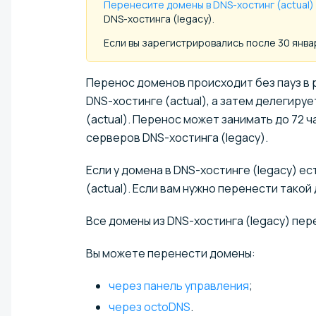
Перенесите домены в DNS-хостинг (actual)
DNS-хостинга (legacy).
Если вы зарегистрировались после 30 янва
Перенос доменов происходит без пауз в р
DNS-хостинге (actual), а затем делегир
(actual). Перенос может занимать до 72 
серверов DNS-хостинга (legacy).
Если у домена в DNS-хостинге (legacy) ес
(actual). Если вам нужно перенести такой
Все домены из DNS-хостинга (legacy) пер
Вы можете перенести домены:
через панель управления
;
через octoDNS
.