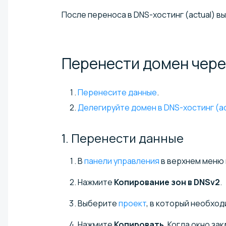
После переноса в DNS-хостинг (actual) 
Перенести домен чере
Перенесите данные
.
Делегируйте домен в DNS-хостинг (ac
1. Перенести
данные
В
панели управления
в верхнем меню
Нажмите
Копирование зон в DNSv2
.
Выберите
проект
, в который необхо
Нажмите
Копировать
. Когда окно за