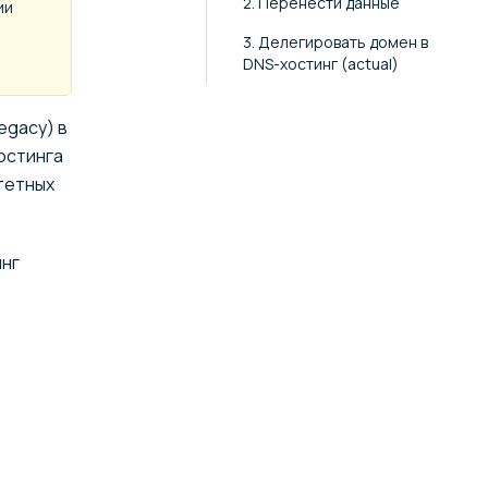
2. Перенести данные
ии
3. Делегировать домен в
DNS-хостинг (actual)
egacy) в
остинга
итетных
инг