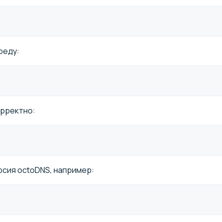
реду:
орректно:
рсия octoDNS, например: