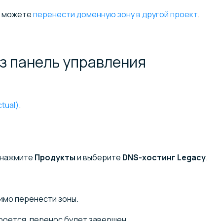
вы можете
перенести доменную зону в другой проект
.
з панель
управления
tual)
.
 нажмите
Продукты
и выберите
DNS-хостинг Legacy
.
димо перенести зоны.
кроется, перенос будет завершен.