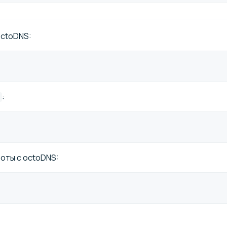
octoDNS:
:
s
оты с octoDNS: