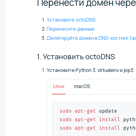
Перенести домен чер
Установите octoDNS
.
Перенесите данные
.
Делегируйте домен в DNS-хостинг (ac
1. Установить
octoDNS
Установите Python 3, virtualenv и pip3:
Linux
macOS
sudo
apt-get
 update
sudo
apt-get
install
 pyth
sudo
apt-get
install
 pyth