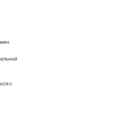
мен.
дельной
ься с