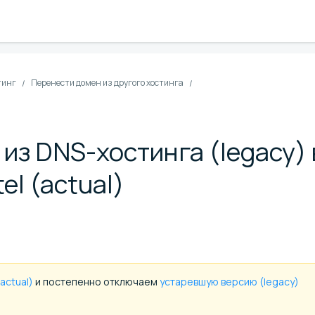
тинг
Перенести домен из другого хостинга
из DNS-хостинга (legacy) 
el (actual)
actual)
и постепенно отключаем
устаревшую версию (legacy)