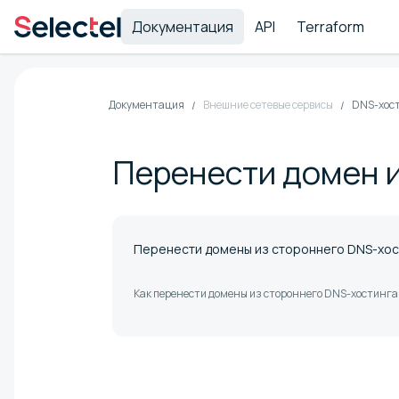
Документация
API
Terraform
Документация
Внешние сетевые сервисы
DNS-хос
Перенести домен и
Перенести домены из стороннего DNS-хос
Как перенести домены из стороннего DNS-хостинга 