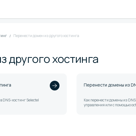
тинг
Перенести домен из другого хостинга
з другого хостинга
тинга
Перенести домены из DN
в DNS-хостинг Selectel
Как перенести домены из DNS-
управления или с помощью o