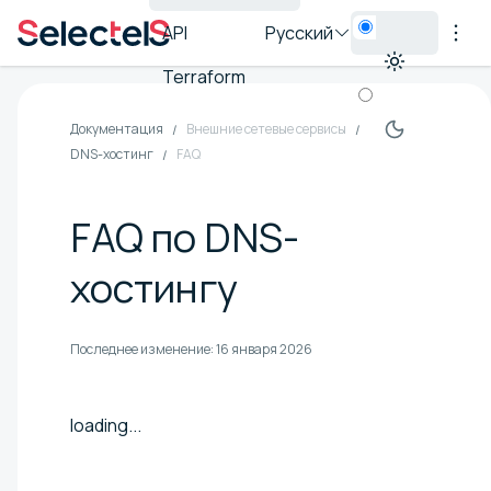
API
Русский
Terraform
Документация
Внешние сетевые сервисы
DNS-хостинг
FAQ
FAQ по DNS-
хостингу
Последнее изменение:
16 января 2026
loading...