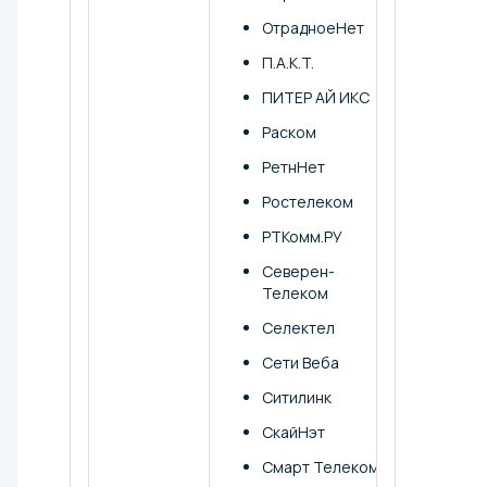
ОтрадноеНет
П.А.К.Т.
ПИТЕР АЙ ИКС
Раском
РетнНет
Ростелеком
РТКомм.РУ
Северен-
Телеком
Селектел
Сети Веба
Ситилинк
СкайНэт
Смарт Телеком