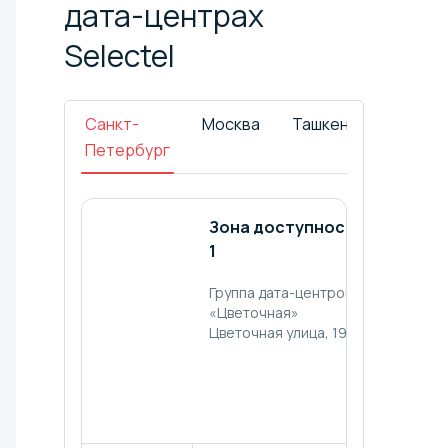
дата-центрах
Selectel
Санкт-
Москва
Ташкент
Петербург
Зона доступности
Зона
1
досту
2
Группа дата-центров
«Цветочная»
Группа 
Цветочная улица, 19
центро
«Дубро
г. п. Д
Советс
улица, 