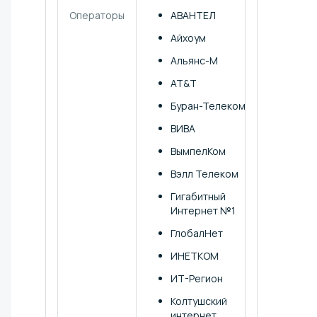
Операторы
АВАНТЕЛ
Доступ
подклю
Айхоум
опера
зоны
Альянс-М
доступ
AT&T
Буран-Телеком
ВИВА
ВымпелКом
Вэлл Телеком
Гигабитный
Интернет №1
ГлобалНет
ИНЕТКОМ
ИТ-Регион
Колтушский
интернет