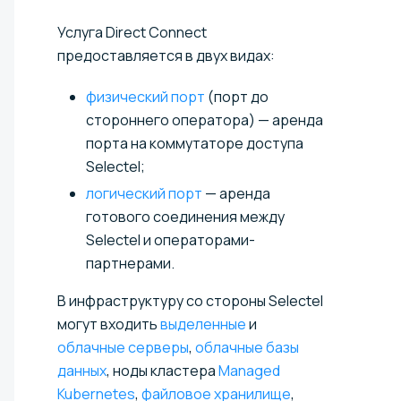
Услуга Direct Connect
предоставляется в двух видах:
физический порт
(порт до
стороннего оператора) — аренда
порта на коммутаторе доступа
Selectel;
логический порт
— аренда
готового соединения между
Selectel и операторами-
партнерами.
В инфраструктуру со стороны Selectel
могут входить
выделенные
и
облачные серверы
,
облачные базы
данных
, ноды кластера
Managed
Kubernetes
,
файловое хранилище
,