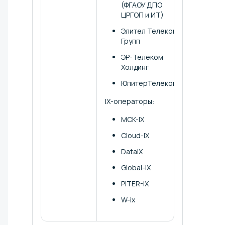
(ФГАОУ ДПО
ЦРГОП и ИТ)
Элител Телеком
Групп
ЭР-Телеком
Холдинг
ЮпитерТелеком
IX-операторы:
МСК-IX
Cloud-IX
DataIX
Global-IX
PITER-IX
W-ix