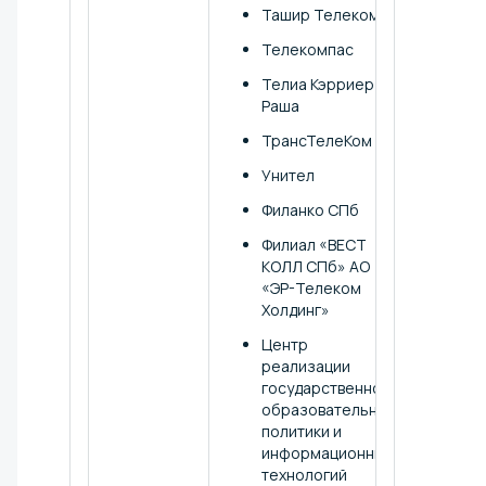
Ташир Телеком
Телекомпас
Телиа Кэрриер
Раша
ТрансТелеКом
Унител
Филанко СПб
Филиал «ВЕСТ
КОЛЛ СПб» АО
«ЭР-Телеком
Холдинг»
Центр
реализации
государственной
образовательной
политики и
информационных
технологий