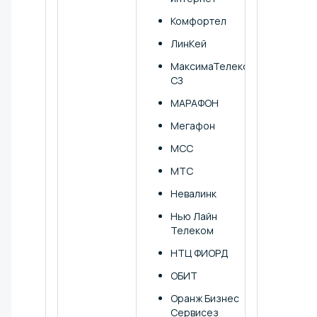
Комфортел
ЛинКей
МаксимаТелеком
СЗ
МАРАФОН
Мегафон
МСС
МТС
Невалинк
Нью Лайн
Телеком
НТЦ ФИОРД
ОБИТ
Оранж Бизнес
Сервисез