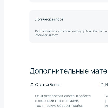
Логический порт
Как подключить и отключить услугу Direct Connect —
логический порт
Дополнительные
мате
Статьи Блога
И
Опыт экспертов Selectel в работе
У
с сетевыми технологиями,
р
технические обзоры и кейсы
и