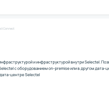
ect Connect
нфраструктурой и инфраструктурой внутри Selectel. По
electel с оборудованием on-premise
или в другом дата-
дата-центре Selectel