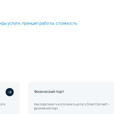
иды услуги,
принцип работы, стоимость
Физический порт
уги,
Как подключить и отключить услугу Direct Connect —
физический порт