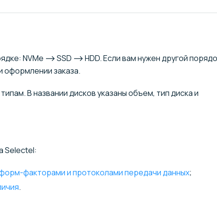
ядке: NVMe ⟶ SSD ⟶ HDD. Если вам нужен другой поряд
и оформлении заказа.
типам. В названии дисков указаны объем, тип диска и
 Selectel:
у форм-факторами и протоколами передачи данных
;
личия
.