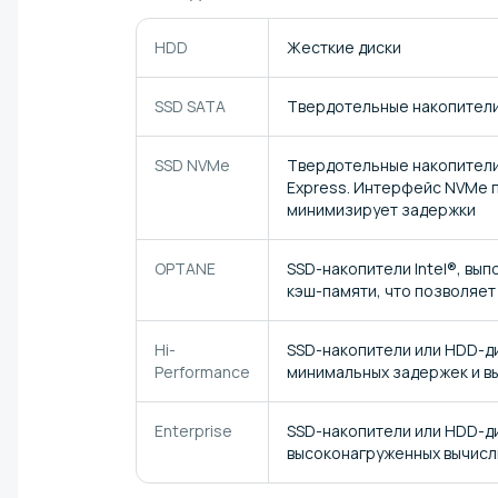
HDD
Жесткие диски
SSD SATA
Твердотельные накопители
SSD NVMe
Твердотельные накопители
Express. Интерфейс NVMe п
минимизирует задержки
OPTANE
SSD-накопители Intel®, вып
кэш-памяти, что позволяет
Hi-
SSD-накопители или HDD-ди
Performance
минимальных задержек и в
Enterprise
SSD-накопители или HDD-ди
высоконагруженных вычисл