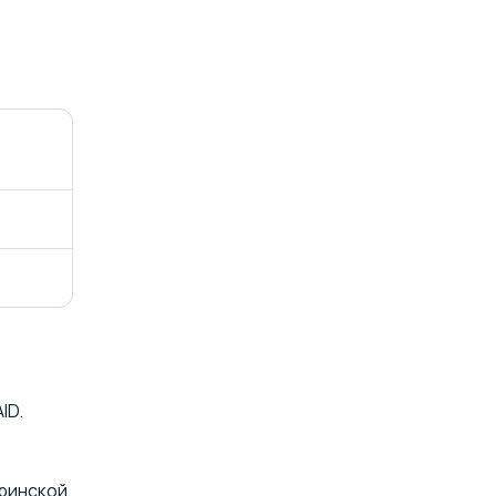
ID.
еринской