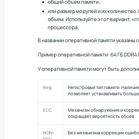
общий объем памяти;
или размер модулей и их количество
объем. Используйте этот вариант, ч
процессора.
В названии оперативной памяти указаны 
Пример оперативной памяти: 64 ГБ DDR4 
У оперативной памяти могут быть допол
Reg
Регистровый тип памяти. Наличи
позволяет устанавливать больше
ECC
Механизм обнаружения и коррекц
сокращает вероятность сбоев
NON-
Без механизма коррекции ошибо
ECC