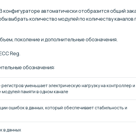
. В конфигураторе автоматически отобразится общий зак
тобы выбрать количество модулей по количеству каналов
объем, поколение и дополнительные обозначения.
ECC Reg.
нительные обозначения:
е регистров уменьшает электрическую нагрузку на контроллер и
 модулей памяти в одном канале
ии ошибок в данных, который обеспечивает стабильность и
к в данных