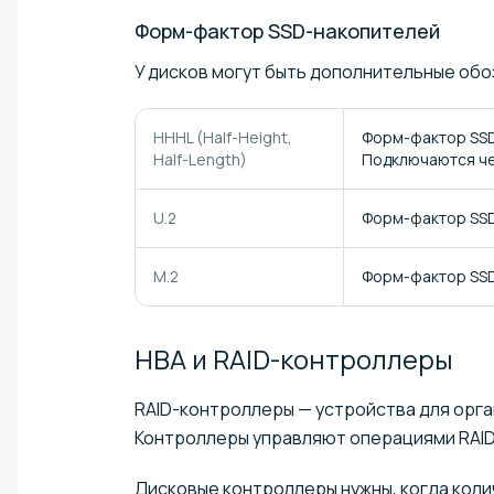
Форм-фактор
SSD-накопителей
У дисков могут быть дополнительные обо
HHHL (Half-Height,
Форм-фактор SSD
Half-Length)
Подключаются че
U.2
Форм-фактор SSD
M.2
Форм-фактор SSD
HBA и
RAID-контроллеры
RAID-контроллеры — устройства для орга
Контроллеры управляют операциями RAID
Дисковые контроллеры нужны, когда кол