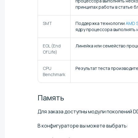
процессора выполнять неско
принципах работы в статье бл
SMT
Поддержка технологии
AMD S
ядру процессора выполнять 
EOL (End
Линейка или семейство проц
Of Life)
CPU
Результат теста производит
Benchmark
Память
Для заказа доступны модули поколений D
В конфигураторе вы можете выбрать: