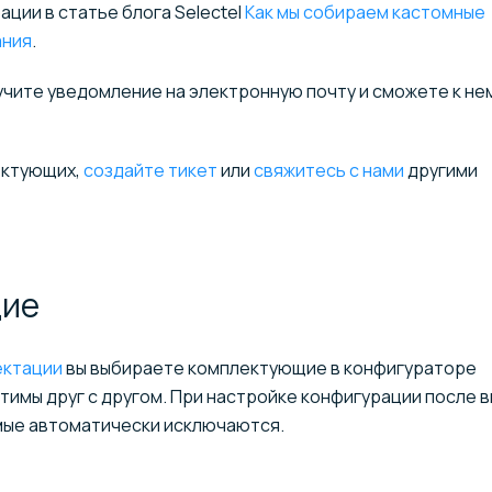
ции в статье блога Selectel
Как мы собираем кастомные
ания
.
лучите уведомление на электронную почту и сможете к не
ектующих,
создайте тикет
или
свяжитесь с нами
другими
ие
ектации
вы выбираете комплектующие в конфигураторе
имы друг с другом. При настройке конфигурации после 
мые автоматически исключаются.