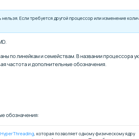
 нельзя. Если требуется другой процессор или изменение коли
MD.
ны по линейкам и семействам. В названии процессора у
вая частота и дополнительные обозначения.
ые обозначения:
®
HyperThreading
, которая позволяет одному физическому ядру