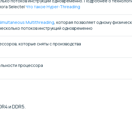
лько потоков инструкций одновременно. Подробнее о технологи
ога Selectel
Что такое Hyper-Threading
imultaneous Multithreading
, которая позволяет одному физичес
несколько потоков инструкций одновременно
ессоров, которые сняты с производства
ельности процессора
DR4 и DDR5.