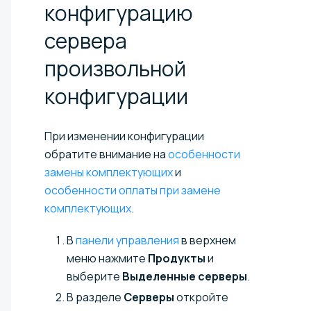
конфигурацию
сервера
произвольной
конфигурации
При изменении конфигурации
обратите внимание на
особенности
замены комплектующих
и
особенности оплаты при замене
комплектующих
.
В
панели управления
в верхнем
меню нажмите
Продукты
и
выберите
Выделенные серверы
.
В разделе
Серверы
откройте