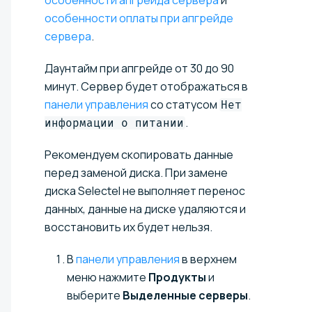
особенности апгрейда сервера
и
особенности оплаты при апгрейде
сервера
.
Даунтайм при апгрейде от 30 до 90
минут. Сервер будет отображаться в
панели управления
со статусом
Нет
.
информации о питании
Рекомендуем скопировать данные
перед заменой диска. При замене
диска Selectel не выполняет перенос
данных, данные на диске удаляются и
восстановить их будет нельзя.
В
панели управления
в верхнем
меню нажмите
Продукты
и
выберите
Выделенные серверы
.