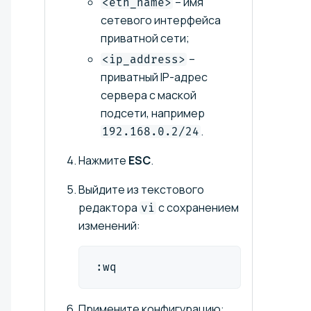
– имя
<eth_name>
сетевого интерфейса
приватной сети;
–
<ip_address>
приватный IP-адрес
сервера с маской
подсети, например
.
192.168.0.2/24
Нажмите
ESC
.
Выйдите из текстового
редактора
с сохранением
vi
изменений:
:wq
Примените конфигурацию: