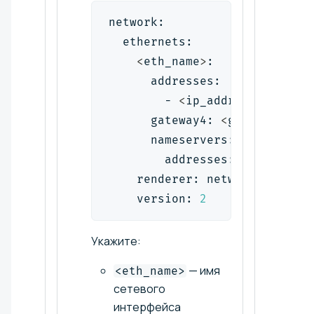
network:
  ethernets:
<
eth_name
>
:
      addresses:
        - 
<
ip_address
>
/
<
mask
>
      gateway4: 
<
gateway
>
      nameservers:
        addresses: 
[
<
dns_serv
    renderer: networkd
    version: 
2
Укажите:
— имя
<eth_name>
сетевого
интерфейса