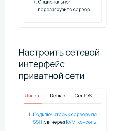
Опционально:
перезагрузите сервер.
Настроить сетевой
интерфейс
приватной
сети
Ubuntu
Debian
CentOS
Windows
Подключитесь к серверу по
SSH
или через
KVM-консоль
.