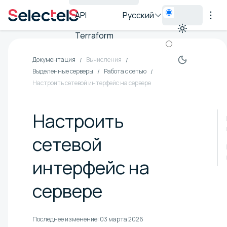
API
Русский
Terraform
Документация
Вычисления
Выделенные серверы
Работа с сетью
Настроить сетевой интерфейс на сервере
Настроить
сетевой
интерфейс на
сервере
Последнее изменение:
03 марта 2026