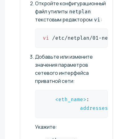
Откройте конфигурационный
файл утилиты
netplan
текстовым редактором
:
vi
vi
 /etc/netplan/01-netcfg.yaml
Добавьте или измените
значения параметров
сетевого интерфейса
приватной сети:
<eth_name>
:
addresses
:
[
<ip_add
Укажите: