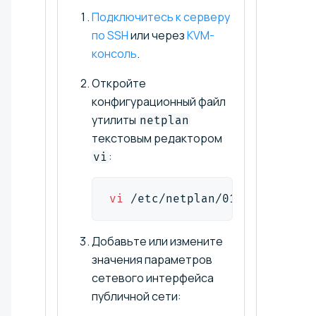
Подключитесь к серверу
по SSH
или через
KVM-
консоль
.
Откройте
конфигурационный файл
утилиты
netplan
текстовым редактором
:
vi
vi
 /etc/netplan/01-netcfg.yam
Добавьте или измените
значения параметров
сетевого интерфейса
публичной сети: