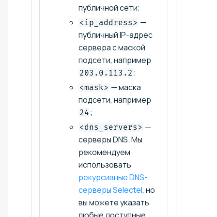
публичной сети;
—
<ip_address>
публичный IP-адрес
сервера с маской
подсети, например
;
203.0.113.2
— маска
<mask>
подсети, например
;
24
—
<dns_servers>
серверы DNS. Мы
рекомендуем
использовать
рекурсивные DNS-
серверы Selectel
, но
вы можете указать
любые доступные