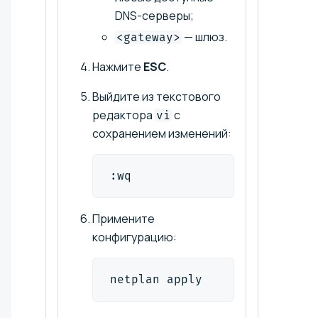
DNS-серверы;
— шлюз.
<gateway>
Нажмите
ESC
.
Выйдите из текстового
редактора
с
vi
сохранением изменений:
:wq
Примените
конфигурацию:
netplan apply