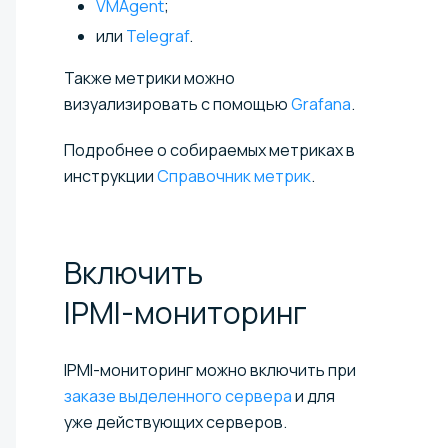
VMAgent
;
или
Telegraf
.
Также метрики можно
визуализировать с помощью
Grafana
.
Подробнее о собираемых метриках в
инструкции
Справочник метрик
.
Включить
IPMI-мониторинг
IPMI-мониторинг можно включить при
заказе выделенного сервера
и для
уже действующих серверов.