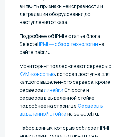
выявить признаки неисправности и
деградации оборудования до
наступления отказа.
Подробнее об IPMI в статье блога
Selectel
IPMI ― обзор технологии
на
сайте habr.ru.
Мониторинг поддерживают серверы с
KVM-консолью
, которая доступна для
каждого выделенного сервера, кроме
серверов
линейки
Chipcore и
серверов в выделенной стойке —
подробнее на странице
Серверы в
выделенной стойке
на selectel.ru.
Набор данных, которые собирает IPMI-
мониторинг, может отличаться в