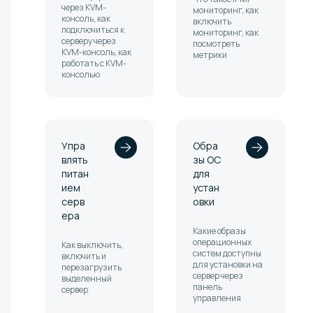
через KVM-
мониторинг, как
консоль, как
включить
подключиться к
мониторинг, как
серверу через
посмотреть
KVM-консоль, как
метрики
работать с KVM-
консолью
Упра
Обра
влять
зы ОС
питан
для
ием
устан
серв
овки
ера
Какие образы
операционных
Как выключить,
систем доступны
включить и
для установки на
перезагрузить
сервер через
выделенный
панель
сервер
управления