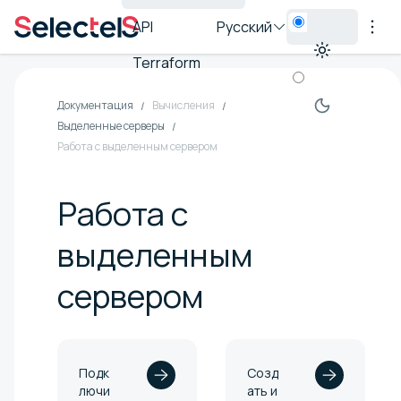
API
Русский
Terraform
Документация
Вычисления
Выделенные серверы
Работа с выделенным сервером
Работа с
выделенным
сервером
Подк
Созд
лючи
ать и