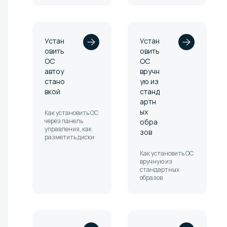
Устан
Устан
овить
овить
ОС
ОС
автоу
вручн
стано
ую из
вкой
станд
артн
ых
Как установить ОС
через панель
обра
управления, как
зов
разметить диски
Как установить ОС
вручную из
стандартных
образов