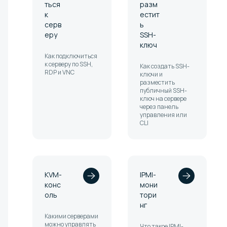
ться
разм
к
естит
серв
ь
еру
SSH-
ключ
Как подключиться
к серверу по SSH,
Как создать SSH-
RDP и VNC
ключи и
разместить
публичный SSH-
ключ на сервере
через панель
управления или
CLI
KVM-
IPMI-
конс
мони
оль
тори
нг
Какими серверами
можно управлять
Что такое IPMI-