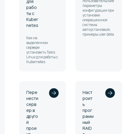
пользовательские
для
параметры
рабо
конфигурации при
ты с
установке
Kuber
операционной
системы
netes
автоустановкой,
примеры user data
Как на
выделенном
сервере
установить Talos
Linux для работы с
Kubernetes
Пере
Наст
нести
роит
серв
ь
ер в
прог
друго
рамм
й
ный
прое
RAID