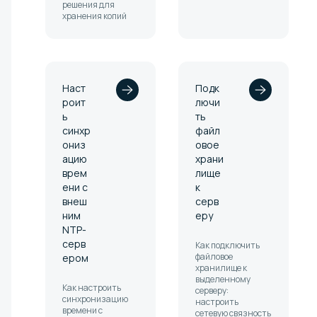
решения для
хранения копий
Наст
Подк
роит
лючи
ь
ть
синхр
файл
ониз
овое
ацию
храни
врем
лище
ени с
к
внеш
серв
ним
еру
NTP-
серв
Как подключить
файловое
ером
хранилище к
выделенному
Как настроить
серверу:
синхронизацию
настроить
времени с
сетевую связность