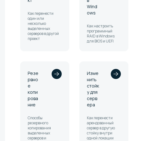
кт
в
Wind
ows
Как перенести
один или
несколько
Как настроить
выделенных
программный
серверов в другой
RAID в Windows
проект
для BIOS и UEFI
Резе
Изме
рвно
нить
е
стойк
копи
у для
рова
серв
ние
ера
Способы
Как перенести
резервного
арендованный
копирования
сервер в другую
выделенных
стойку внутри
серверов и
одной локации