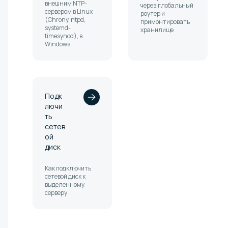
внешним NTP-
через глобальный
сервером в Linux
роутер и
(Chrony, ntpd,
примонтировать
systemd-
хранилище
timesyncd), в
Windows
Подк
лючи
ть
сетев
ой
диск
Как подключить
сетевой диск к
выделенному
серверу