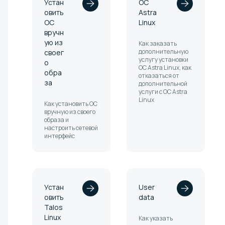
Устан
ОС
овить
Astra
ОС
Linux
вручн
ую из
Как заказать
дополнительную
своег
услугу установки
о
ОС Astra Linux, как
обра
отказаться от
за
дополнительной
услуги с ОС Astra
Linux
Как установить ОС
вручную из своего
образа и
настроить сетевой
интерфейс
Устан
User
овить
data
Talos
Linux
Как указать